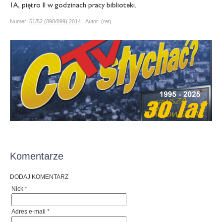
1A, piętro II w godzinach pracy biblioteki.
Numer:
51/52 (898/899) 2014
Autor:
(ret)
Komentarze
DODAJ KOMENTARZ
Nick *
Adres e-mail *