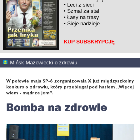
•
Leci z sieci
•
Szmal za stal
•
Łasy na trasy
•
Sieje nadzieje
KUP SUBSKRYPCJĘ
Mińsk Mazowiecki o zdrowiu
W połowie maja SP-6 zorganizowała X już międzyszkolny
konkurs o zdrowiu, który przebiegał pod hasłem „Więcej
wiem - mądrze jem”.
Bomba na zdrowie