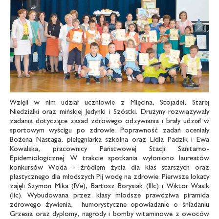
Wzięli w nim udział uczniowie z Mlęcina, Stojadeł, Starej
Niedziałki oraz mińskiej Jedynki i Szóstki. Drużyny rozwiązywały
zadania dotyczące zasad zdrowego odżywiania i brały udział w
sportowym wyścigu po zdrowie. Poprawność zadań oceniały
Bożena Nastaga, pielęgniarka szkolna oraz Lidia Padzik i Ewa
Kowalska, pracownicy Państwowej Stacji Sanitarno-
Epidemiologicznej. W trakcie spotkania wyłoniono laureatów
konkursów Woda - źródłem życia dla klas starszych oraz
plastycznego dla młodszych Pij wodę na zdrowie. Pierwsze lokaty
zajęli Szymon Mika (IVe), Bartosz Borysiak (IIIc) i Wiktor Wasik
(Iic). Wybudowana przez klasy młodsze prawdziwa piramida
zdrowego żywienia, humorystyczne opowiadanie o śniadaniu
Grzesia oraz dyplomy, nagrody i bomby witaminowe z owoców