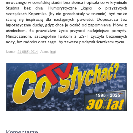
mrocznego w toruńskiej studni bez słońca i opisała to w kryminale
Studnia bez dnia. Humorystyczne „kąski” o przyszytych
szczątkach Kopernika (by nie grzechotały w trumnie) być może
staną się inspiracją dla następnych powieści. Dopuszcza też
hipotetycznie duchy, gdyż chce je ocalić od zapomnienia. Mówi z
uśmiechem, że prawdziwe życie przynosi najfajniejsze pomysły.
Mińszczanom, szczególnie fankom z ZS-1 życzyła bezsennych
nocy, łez radości oraz tego, by zawsze podążali ścieżkami życia.
Numer:
21 (868) 2014
Autor:
(ret)
Komentarze