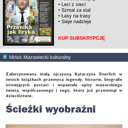
•
Leci z sieci
•
Szmal za stal
•
Łasy na trasy
•
Sieje nadzieje
KUP SUBSKRYPCJĘ
Mińsk Mazowiecki kulturalny
Zafascynowana małą ojczyzną Katarzyna Enerlich w
swoich książkach przemyca legendy, historie, biografie
istniejących postaci i wspaniałe opisy mazurskiego
świata, współczesnego i tego, który już przeminął w
dzieciństwie.
Ścieżki wyobraźni