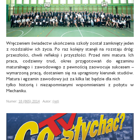
Wręczeniem świadectw ukończenia szkoły został zamknięty jeden
z rozdziałów ich życia. Po raz kolejny stanęli na rozstaju dróg:
przeszłości, chwili refleksji i przyszłości. Przed nimi matura. Ich
praca, codzienny trud, okres przygotowań do egzaminu
maturalnego i zawodowego z pewnością zaowocuje sukcesem –
wymarzoną pracą, dostaniem się na upragniony kierunek studiów.
Matura i egzamin zawodowy już za kilka lat będzie dla nich
tylko historią i niezapomnianymi wspomnieniami z pobytu w
Mechaniku.
Numer:
18 (865) 2014
Autor:
(ret)