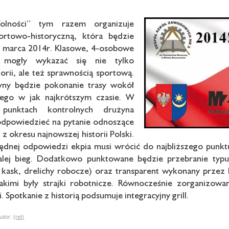
olności” tym razem organizuje
ortowo-historyczną, która będzie
1 marca 2014r. Klasowe, 4-osobowe
 mogły wykazać się nie tylko
orii, ale też sprawnością sportową.
ny będzie pokonanie trasy wokół
ego w jak najkrótszym czasie. W
 punktach kontrolnych drużyna
odpowiedzieć na pytanie odnoszące
z okresu najnowszej historii Polski.
dnej odpowiedzi ekpia musi wrócić do najbliższego punkt
lej bieg. Dodatkowo punktowane będzie przebranie typu
 kask, drelichy robocze) oraz transparent wykonany przez
 jakimi były strajki robotnicze. Równocześnie zorganizo
. Spotkanie z historią podsumuje integracyjny grill.
tor:
(ret)