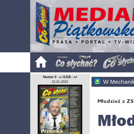
Numer 3 - ∞ /1318 - ∞/
W Mechani
22.01.2023
Młodzież z ZS
Młod