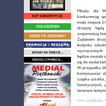
Młodzi dla W
konkurencję sp
KUP SUBSKRYPCJĘ
miała miejsce 2
…
OGŁOSZENIA
drużyny będą
znajomością hist
…
GDZIE PO ZDROWIE?
Zadaniem druży
budynku szkoln
wyznaczonych
WITAMY NA ŚWIECIE…
będzie musiała 
ODESZLI Z PAMIĘCĄ…
się do wydarzeń 
W przypadku błę
kontynuować da
czapka uszatka,
historycznych,
terenami leśnymi
Numer:
12 (859) 2014
Au