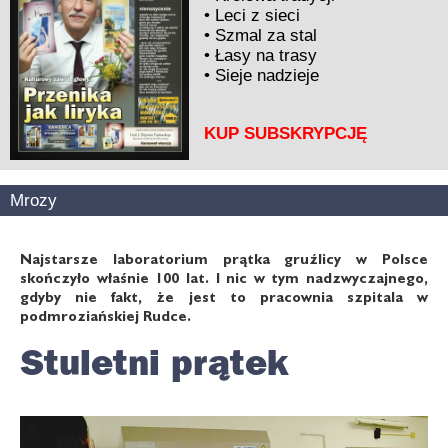
•
Leci z sieci
•
Szmal za stal
•
Łasy na trasy
•
Sieje nadzieje
KUP SUBSKRYPCJĘ
Mrozy
Najstarsze laboratorium prątka gruźlicy w Polsce
skończyło właśnie 100 lat. I nic w tym nadzwyczajnego,
gdyby nie fakt, że jest to pracownia szpitala w
podmroziańskiej Rudce.
Stuletni prątek