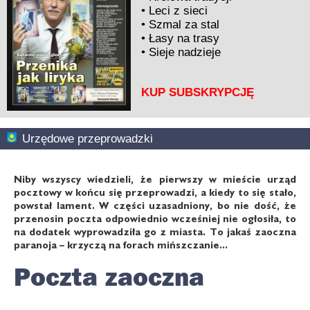
•
Leci z sieci
•
Szmal za stal
•
Łasy na trasy
•
Sieje nadzieje
KUP SUBSKRYPCJĘ
Urzędowe przeprowadzki
Niby wszyscy wiedzieli, że pierwszy w mieście urząd
pocztowy w końcu się przeprowadzi, a kiedy to się stało,
powstał lament. W części uzasadniony, bo nie dość, że
przenosin poczta odpowiednio wcześniej nie ogłosiła, to
na dodatek wyprowadziła go z miasta. To jakaś zaoczna
paranoja – krzyczą na forach mińszczanie...
Poczta zaoczna