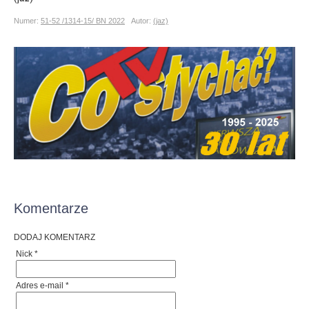
Numer:
51-52 /1314-15/ BN 2022
Autor:
(jaz)
Komentarze
DODAJ KOMENTARZ
Nick *
Adres e-mail *