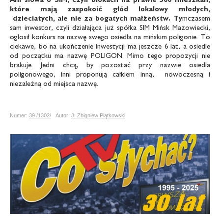
które mają zaspokoić głód lokalowy młodych,
dzieciatych, ale nie za bogatych małżeństw. Ty
mczasem
sam inwestor, czyli działająca już spółka SIM Mińsk Mazowiecki,
ogłosił konkurs na nazwę swego osiedla na mińskim poligonie. To
ciekawe, bo na ukończenie inwestycji ma jeszcze 6 lat, a osiedle
od początku ma nazwę POLIGON. Mimo tego propozycji nie
brakuje. Jedni chcą, by pozostać przy nazwie osiedla
poligonowego, inni proponują całkiem inną, nowoczesną i
niezależną od miejsca nazwę.
Numer:
39 /1302/
Autor:
J. Zbigniew Piątkowski