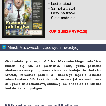
•
Leci z sieci
•
Szmal za stal
•
Łasy na trasy
•
Sieje nadzieje
KUP SUBSKRYPCJĘ
Mińsk Mazowiecki rządowych inwestycji
Wschodnia pierzeja Mińska Mazowieckiego wkrótce
zmieni się nie do poznania. Tam, gdzie jeszcze
niedawno rosły poligonowe chaszcze buduje się siedziba
KRUSu, komenda policji, a niedługo będzie osiedle
mieszkaniowe SIM i szkoła podstawowa. Jak nazwać nową
usługowo-mieszkaniową enklawę, bo przecież to już nie
będzie żaden poligon...