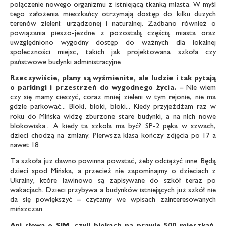
połączenie nowego organizmu z istniejącą tkanką miasta. W myśl
tego założenia mieszkańcy otrzymają dostęp do kilku dużych
terenów zieleni: urządzonej i naturalnej. Zadbano również o
powiązania pieszo-jezdne z pozostałą częścią miasta oraz
uwzględniono wygodny dostęp do ważnych dla lokalnej
społeczności miejsc, takich jak projektowana szkoła czy
państwowe budynki administracyjne
Rzeczywiście, plany są wyśmienite, ale ludzie i tak pytają
o parkingi i przestrzeń do wygodnego życia.
– Nie wiem
czy się mamy cieszyć, coraz mniej zieleni w tym rejonie, nie ma
gdzie parkować... Bloki, bloki, bloki... Kiedy przyjeżdżam raz w
roku do Mińska widzę zburzone stare budynki, a na nich nowe
blokowiska... A kiedy ta szkoła ma być? SP-2 pęka w szwach,
dzieci chodzą na zmiany. Pierwsza klasa kończy zdjęcia po 17 a
nawet 18.
Ta szkoła już dawno powinna powstać, żeby odciążyć inne. Będą
dzieci spod Mińska, a przecież nie zapominajmy o dzieciach z
Ukrainy, które lawinowo są zapisywane do szkół teraz po
wakacjach. Dzieci przybywa a budynków istniejących już szkół nie
da się powiększyć – czytamy we wpisach zainteresowanych
mińszczan.
Ani słowa o SIM, czyli blokach na prawie 500 mieszkań,