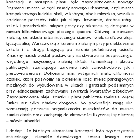
koncepcji, a następnie planu, było zaprojektowanie nowego
fragmentu miasta w myśl zasady nowego urbanizmu, czyli miasta
kompaktowego ludzkiej skali, w którym, obok mieszkań, wszelkie
codzienne potrzeby takie jak sklepy, kawiarnie, drobne usługi,
szkoły i przedszkola, miejsca pracy czy rekreacja są dostępne w
ramach kilkuminutowego pieszego spaceru. Główną, a zarazem
zieloną, oś układu urbanistycznego stanowi wielostrefowa aleja,
łącząca ulicę Warszawską z terenem zielonym przy projektowanej
szkole i z drogą biegnącą po stronie południowej osiedla.
Znaczny nacisk został postawiony na stworzenie bezpiecznego,
wygodnego, nasyconego zielenią układu komunikacji i placów
publicznych, szanującego zarówno ruch samochodowy, jak i
pieszo-rowerowy. Dokonano m.in. wstępnych analiz chłonności
działek, które pozwoliły na określenie ilości miejsc parkingowych
możliwych do wybudowania w ulicach i garażach podziemnych
przy jednoczesnym zachowaniu zwartych kwartałów zabudowy.
Zaprojektowane aleje, ścieżki i place publiczne spełniają więcej
funkcji niż tylko obiekty drogowe, bo podkreślają rangę ulic,
wzmacniają poczucie przynależności mieszkańców do miejsca
zamieszkania oraz zachęcają do aktywności fizycznej i społecznej
– mówią urbaniści.
I dodają, że istotnym elementem koncepcji było wykorzystanie
naturalnego, niemalże dziewiczego, terenu leśnego oraz