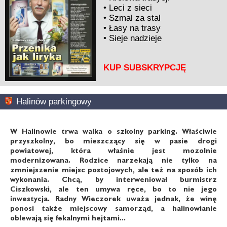
•
Leci z sieci
•
Szmal za stal
•
Łasy na trasy
•
Sieje nadzieje
KUP SUBSKRYPCJĘ
Halinów parkingowy
W Halinowie trwa walka o szkolny parking. Właściwie
przyszkolny, bo mieszczący się w pasie drogi
powiatowej, która właśnie jest mozolnie
modernizowana. Rodzice narzekają nie tylko na
zmniejszenie miejsc postojowych, ale też na sposób ich
wykonania. Chcą, by interweniował burmistrz
Ciszkowski, ale ten umywa ręce, bo to nie jego
inwestycja. Radny Wieczorek uważa jednak, że winę
ponosi także miejscowy samorząd, a halinowianie
oblewają się fekalnymi hejtami...