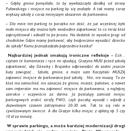
– Gdyby gmina pomyślała, to by wywłaszczyła działkę od strony
Puławskiego i miejsce na parking by się znalazło. A tak mamy coraz
większą szkołę z coraz mniejszym obszarem do parkowania.
– Dla mnie ten parking to porażka nie dość, że już wcześniej było
mało miejsca aby można było swobodnie zaparkować to co teraz ktoś
zaprojektował i odwalił to po prostu. Na dodatek te wysokie progi od
chodników Gdzie mamy parkować, aby bezpiecznie wysadzić dziecko
do szkoły? Komu przeszkadzała poprzednia kostka?
Najbardziej jednak smakują ironiczne refleksje
–
Ech...
czytam te komentarze i ręce mi opadają. Grażyna MUSI przed szkołą
zaparkować, aby Dżesikę i Brajanka odprowadzić do szatni jeszcze
buty zawiązać... Szkoła, gmina, a może sam Kaczyński MUSZĄ
zapewnić miejsce do parkowania pod szkołą... Nie, nie muszą. To że
ktoś ma samochód, nie oznacza że gmina, miasto, państwo, a nawet
sam imperator ma mu zapewnić miejsce do parkowania, a najlepiej
szerokie i oczywiście za darmo. Ja postuluję zamiast miejsc
parkingowych zrobić strefę PWO, czyli pocałuj wysadź i odjedź z
dozwolonym czasem zatrzymania 20-30 sek. Tak to się robi w
cywilizowanym świecie. A dla Grażyn kilka miejsc z opłatą np 5 czy
10 zł za minutę.
W sprawie parkingu, a może bardziej modernizacji drogi