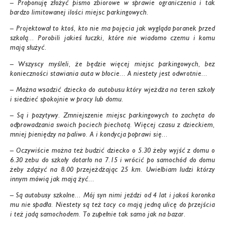
– Proponuję złożyć pismo zbiorowe w sprawie ograniczenia i tak
bardzo limitowanej ilości miejsc parkingowych.
– Projektował to ktoś, kto nie ma pojęcia jak wygląda poranek przed
szkołą... Porobili jakieś łuczki, które nie wiadomo czemu i komu
mają służyć.
– Wszyscy myśleli, że będzie więcej miejsc parkingowych, bez
konieczności stawiania auta w błocie... A niestety jest odwrotnie...
– Można wsadzić dziecko do autobusu który wjeżdża na teren szkoły
i siedzieć spokojnie w pracy lub domu.
– Są i pozytywy. Zmniejszenie miejsc parkingowych to zachęta do
odprowadzania swoich pociech piechotą. Więcej czasu z dzieckiem,
mniej pieniędzy na paliwo. A i kondycja poprawi się...
– Oczywiście można też budzić dziecko o 5.30 żeby wyjść z domu o
6.30 zebu do szkoły dotarło na 7.15 i wrócić po samochód do domu
żeby zdążyć na 8.00 przejeżdżając 25 km. Uwielbiam ludzi którzy
innym mówią jak mają żyć...
– Są autobusy szkolne... Mój syn nimi jeździ od 4 lat i jakoś koronka
mu nie spadła. Niestety są też tacy co mają jedną ulicę do przejścia
i też jadą samochodem. To zupełnie tak samo jak na bazar.