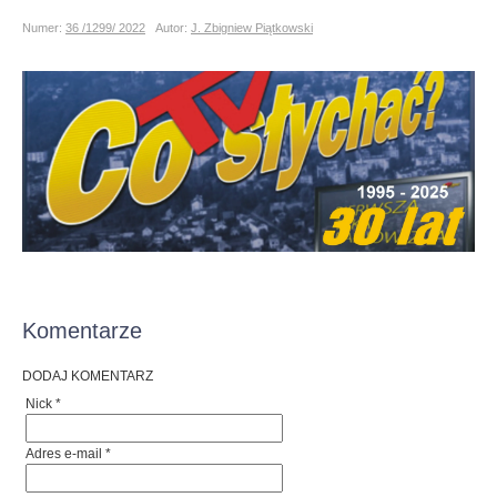
Numer:
36 /1299/ 2022
Autor:
J. Zbigniew Piątkowski
Komentarze
DODAJ KOMENTARZ
Nick *
Adres e-mail *