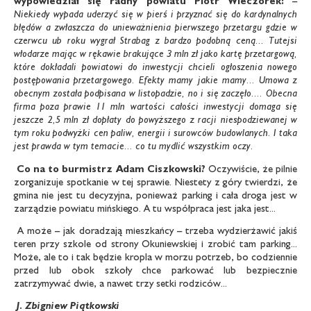
wypowiedział się radny powiatu Piotr Wieczorek:
–
Niekiedy wypada uderzyć się w pierś i przyznać się do kardynalnych
błędów a zwłaszcza do unieważnienia pierwszego przetargu gdzie w
czerwcu ub roku wygrał Strabag z bardzo podobną ceną... Tutejsi
włodarze mając w rękawie brakujące 3 mln zł jako kartę przetargową,
które dokładali powiatowi do inwestycji chcieli ogłoszenia nowego
postępowania przetargowego. Efekty mamy jakie mamy... Umowa z
obecnym została podpisana w listopadzie, no i się zaczęło.... Obecna
firma poza prawie 11 mln wartości całości inwestycji domaga się
jeszcze 2,5 mln zł dopłaty do powyższego z racji niespodziewanej w
tym roku podwyżki cen paliw, energii i surowców budowlanych. I taka
jest prawda w tym temacie... co tu mydlić wszystkim oczy.
Co na to burmistrz Adam Ciszkowski?
Oczywiście, że pilnie
zorganizuje spotkanie w tej sprawie. Niestety z góry twierdzi, że
gmina nie jest tu decyzyjna, ponieważ parking i cała droga jest w
zarządzie powiatu mińskiego. A tu współpraca jest jaka jest...
A może – jak doradzają mieszkańcy – trzeba wydzierżawić jakiś
teren przy szkole od strony Okuniewskiej i zrobić tam parking...
Może, ale to i tak będzie kropla w morzu potrzeb, bo codziennie
przed lub obok szkoły chce parkować lub bezpiecznie
zatrzymywać dwie, a nawet trzy setki rodziców...
J. Zbigniew Piątkowski