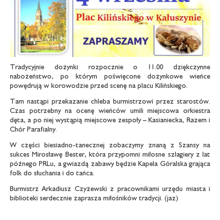
Tradycyjnie dożynki rozpocznie o 11.00 dziękczynne
nabożeństwo, po którym poświęcone dożynkowe wieńce
powędrują w korowodzie przed scenę na placu Kilińskiego.
Tam nastąpi przekazanie chleba burmistrzowi przez starostów.
Czas potrzebny na ocenę wieńców umili miejscowa orkiestra
dęta, a po niej wystąpią miejscowe zespoły – Kasianiecka, Razem i
Chór Parafialny.
W części biesiadno-tanecznej zobaczymy znaną z Szansy na
sukces Mirosławę Bester, która przypomni miłosne szlagiery z lat
późnego PRLu, a gwiazdą zabawy będzie Kapela Góralska grająca
folk do słuchania i do tańca.
Burmistrz Arkadiusz Czyżewski z pracownikami urzędu miasta i
biblioteki serdecznie zaprasza miłośników tradycji. (jaz)