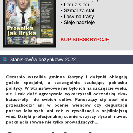
•
Leci z sieci
•
Szmal za stal
•
Łasy na trasy
•
Sieje nadzieje
KUP SUBSKRYPCJĘ
Stanisławów dożynkowy 2022
Ostatnio wszelkie gminne festyny i dożynki oblegają
goście specjalni, a szczególnie szukający poklasku
politycy. W Stanisławowie nie było ich na szczęście wielu,
ale i tak dość agresywnie wykorzystali odrzańską eko-
katastrofę do swoich celów. Panoszący się upał nie
przeszkodził ani w ocenie wieńców czy degustacji
potraw lokalnych, ani też w rywalizacji o najsilniejszą
wieś. Dzięki profesjonalnej scenie wszyscy słyszeli nawet
potknięcia słowne nie tylko prowadzących...