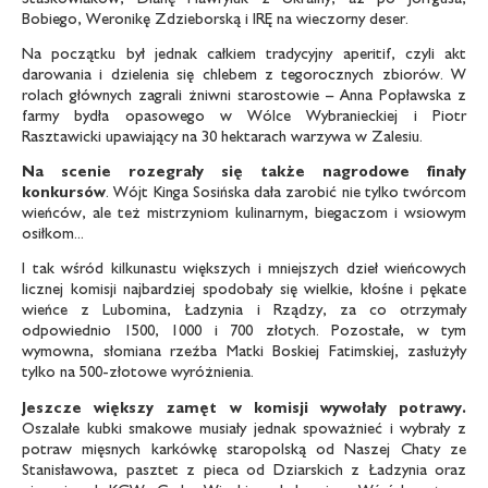
Bobiego, Weronikę Zdzieborską i IRĘ na wieczorny deser.
Na początku był jednak całkiem tradycyjny aperitif, czyli akt
darowania i dzielenia się chlebem z tegorocznych zbiorów. W
rolach głównych zagrali żniwni starostowie – Anna Popławska z
farmy bydła opasowego w Wólce Wybranieckiej i Piotr
Rasztawicki upawiający na 30 hektarach warzywa w Zalesiu.
Na scenie rozegrały się także nagrodowe finały
konkursów
. Wójt Kinga Sosińska dała zarobić nie tylko twórcom
wieńców, ale też mistrzyniom kulinarnym, biegaczom i wsiowym
osiłkom...
I tak wśród kilkunastu większych i mniejszych dzieł wieńcowych
licznej komisji najbardziej spodobały się wielkie, kłośne i pękate
wieńce z Lubomina, Ładzynia i Rządzy, za co otrzymały
odpowiednio 1500, 1000 i 700 złotych. Pozostałe, w tym
wymowna, słomiana rzeźba Matki Boskiej Fatimskiej, zasłużyły
tylko na 500-złotowe wyróżnienia.
Jeszcze większy zamęt w komisji wywołały potrawy.
Oszalałe kubki smakowe musiały jednak spoważnieć i wybrały z
potraw mięsnych karkówkę staropolską od Naszej Chaty ze
Stanisławowa, pasztet z pieca od Dziarskich z Ładzynia oraz