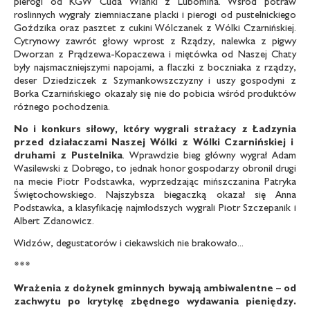
pierogi od KGW Cuda Wianki z Lubomina. Wśród potraw
roslinnych wygrały ziemniaczane placki i pierogi od pustelnickiego
Goździka oraz pasztet z cukini Wólczanek z Wólki Czarnińskiej.
Cytrynowy zawrót głowy wprost z Rządzy, nalewka z pigwy
Dworzan z Prądzewa-Kopaczewa i miętówka od Naszej Chaty
były najsmaczniejszymi napojami, a flaczki z boczniaka z rządzy,
deser Dziedziczek z Szymankowszczyzny i uszy gospodyni z
Borka Czarnińskiego okazały się nie do pobicia wśród produktów
różnego pochodzenia.
No i konkurs siłowy, który wygrali strażacy z Ładzynia
przed działaczami Naszej Wólki z Wólki Czarnińskiej i
druhami z Pustelnika
. Wprawdzie bieg główny wygrał Adam
Wasilewski z Dobrego, to jednak honor gospodarzy obronil drugi
na mecie Piotr Podstawka, wyprzedzając mińszczanina Patryka
Świętochowskiego. Najszybsza biegaczką okazał się Anna
Podstawka, a klasyfikację najmłodszych wygrali Piotr Szczepanik i
Albert Zdanowicz.
Widzów, degustatorów i ciekawskich nie brakowało...
***
Wrażenia z dożynek gminnych bywają ambiwalentne – od
zachwytu po krytykę zbędnego wydawania pieniędzy.