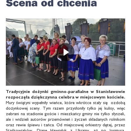
Scena od chcenia
Odtwarz
Tradycyjnie dożynki gminno-parafialne w Stanisławowie
rozpoczęła dziękczynna celebra w miejscowym kościele.
Mury świątyni wypełniły wieńce, które wkrótce stały się ozdobą
dożynkowej sceny. Tym razem przysłoniły tylko jej kulisy, więc
zebrani na stadionie goście i mieszkańcy gminy nie tylko słyszeli,
ale i widzieli autorów przemówień i życzeń składanych rolnikom
oraz rewie śpiewu i tańca. Od miejscowej orkiestry dętej, przez
Staśkowiaków, Dianę Hawryluk z Ukrainy, aż po Jorrgusa,