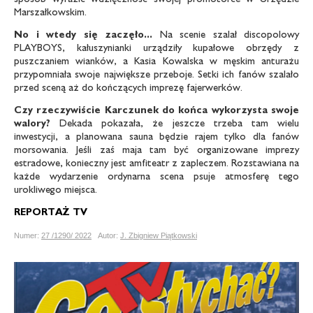
Marszałkowskim.
No i wtedy się zaczęło...
Na scenie szalał discopolowy
PLAYBOYS, kałuszynianki urządziły kupałowe obrzędy z
puszczaniem wianków, a Kasia Kowalska w męskim anturażu
przypomniała swoje największe przeboje. Setki ich fanów szalało
przed sceną aż do kończących imprezę fajerwerków.
Czy rzeczywiście Karczunek do końca wykorzysta swoje
walory?
Dekada pokazała, że jeszcze trzeba tam wielu
inwestycji, a planowana sauna będzie rajem tylko dla fanów
morsowania. Jeśli zaś maja tam być organizowane imprezy
estradowe, konieczny jest amfiteatr z zapleczem. Rozstawiana na
każde wydarzenie ordynarna scena psuje atmosferę tego
urokliwego miejsca.
REPORTAŻ TV
Numer:
27 /1290/ 2022
Autor:
J. Zbigniew Piątkowski