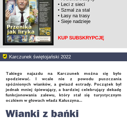
•
Leci z sieci
•
Szmal za stal
•
Łasy na trasy
•
Sieje nadzieje
KUP SUBSKRYPCJĘ
Karczunek świętojański 2022
Takiego najazdu na Karczunek można się było
spodziewać. I wcale nie z powodu puszczania
spóźnionych wianków, a gwiazd estrady. Początek był
jednak mniej śpiewający, a bardziej celebrujący dekadę
funkcjonowania zalewu, który stał się turystycznym
oczkiem w głowach władz Kałuszyna...
Wianki z bańki