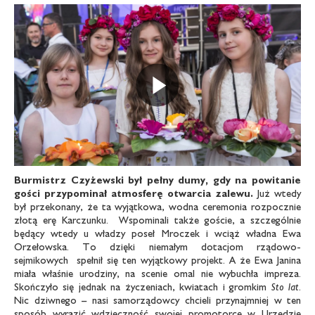
Odtwarz
Burmistrz Czyżewski był pełny dumy, gdy na powitanie
gości przypominał atmosferę otwarcia zalewu.
Już wtedy
był przekonany, że ta wyjątkowa, wodna ceremonia rozpocznie
złotą erę Karczunku. Wspominali także goście, a szczególnie
będący wtedy u władzy poseł Mroczek i wciąż władna Ewa
Orzełowska. To dzięki niemałym dotacjom rządowo-
sejmikowych spełnił się ten wyjątkowy projekt. A że Ewa Janina
miała właśnie urodziny, na scenie omal nie wybuchła impreza.
Skończyło się jednak na życzeniach, kwiatach i gromkim
Sto lat
.
Nic dziwnego – nasi samorządowcy chcieli przynajmniej w ten
sposób wyrazić wdzięczność swojej promotorce w Urzędzie