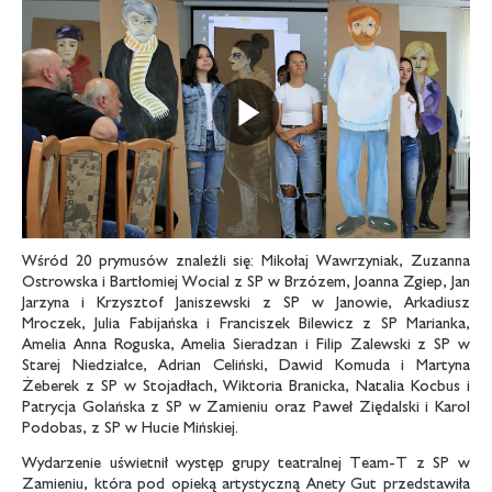
Odtwarz
Wśród 20 prymusów znaleźli się: Mikołaj Wawrzyniak, Zuzanna
Ostrowska i Bartłomiej Wocial z SP w Brzózem, Joanna Zgiep, Jan
Jarzyna i Krzysztof Janiszewski z SP w Janowie, Arkadiusz
Mroczek, Julia Fabijańska i Franciszek Bilewicz z SP Marianka,
Amelia Anna Roguska, Amelia Sieradzan i Filip Zalewski z SP w
Starej Niedziałce, Adrian Celiński, Dawid Komuda i Martyna
Żeberek z SP w Stojadłach, Wiktoria Branicka, Natalia Kocbus i
Patrycja Golańska z SP w Zamieniu oraz Paweł Ziędalski i Karol
Podobas, z SP w Hucie Mińskiej.
Wydarzenie uświetnił występ grupy teatralnej Team-T z SP w
Zamieniu, która pod opieką artystyczną Anety Gut przedstawiła