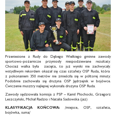
Przeniesione z Rudy do Dębego Wielkiego gminne zawody
sportowo-pożarnicze przyniosły niespodziewane rezultaty.
Chociaż walka była zacięta, to już wyniki nie zachwycały.
wstydliwym rekordem okazał się czas sztafety OSP Ruda, która
z pokonaniem 350 metrów nie zmieściła się w półtorej minuty.
Podobnie zachowała się drużyna OSP Jędrzejnik w bojówce.
Ćwiczenie musztry najlepiej wykonała drużyna OSP Ruda.
Zawody sędziowała komisja z PSP – Kamil Płochocki, Grzegorz
Leszczyński, Michał Radzio i Natalia Sadowska (jaz)
KLASYFIKACJA KOŃCOWA:
/miejsce, OSP, sztafeta,
bojówka, suma/