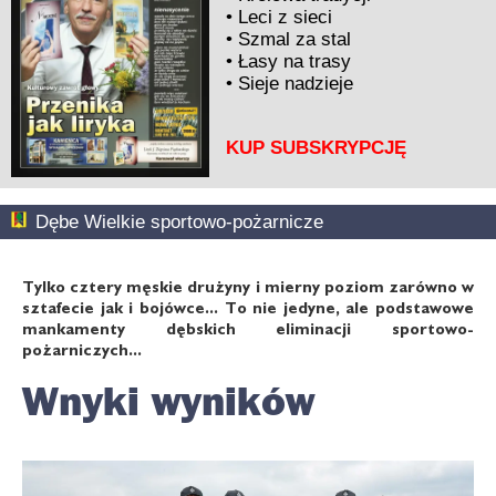
•
Leci z sieci
•
Szmal za stal
•
Łasy na trasy
•
Sieje nadzieje
KUP SUBSKRYPCJĘ
Dębe Wielkie sportowo-pożarnicze
Tylko cztery męskie drużyny i mierny poziom zarówno w
sztafecie jak i bojówce... To nie jedyne, ale podstawowe
mankamenty dębskich eliminacji sportowo-
pożarniczych...
Wnyki wyników