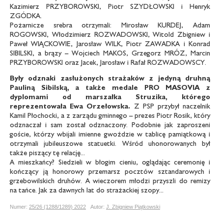
Kazimierz PRZYBOROWSKI, Piotr SZYDŁOWSKI i Henryk
ZGÓDKA.
Pożarnicze srebra otrzymali: Mirosław KURDEJ, Adam
ROGOWSKI, Włodzimierz ROZWADOWSKI, Witold Zbigniew i
Paweł WIĄCKOWIE, Jarosław WILK, Piotr ZAWADKA i Konrad
SIBILSKI, a brązy – Wojciech MAKOS, Grzegorz MRÓZ, Marcin
PRZYBOROWSKI oraz Jacek, Jarosław i Rafał ROZWADOWSCY.
Były odznaki zasłużonych strażaków
z jedyną druhną
Pauliną Sibilską,
a także medale PRO MASOVIA z
dyplomami
od marszałka Struzika, którego
reprezentowała Ewa Orzełowska.
Z PSP przybył naczelnik
Kamil Płochocki, a z zarządu gminnego – prezes Piotr Rosik, który
odznaczał i sam został odznaczony. Podobnie jak zaproszeni
goście, którzy wbijali imienne gwoździe w tablicę pamiątkową i
otrzymali jubileuszowe statuetki. Wśród uhonorowanych był
także piszący tę relację...
A mieszkańcy? Siedzieli w błogim cieniu, oglądając ceremonię i
kończący ją honorowy przemarsz pocztów sztandarowych i
grzebowilskich druhów. A wieczorem młodzi przyszli do remizy
na tańce. Jak za dawnych lat do strażackiej szopy...
Numer:
25/26 (1288/1289) 2022
Autor:
J. Zbigniew Piątkowski