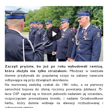
Odtwarz
Zaczęli prężnie, bo już po roku wybudowali
remizę,
która służyła nie
tylko strażakom.
Młodzież w niedziele
tłumnie przybywała do popularnej szopy na zabawy taneczne
odbywające się przy dźwiękach akordeonu.
Na murowaną siedzibę czekali do 1961 roku, a na pierwszy
samochód bojowy do złotej rocznicy powstania. Jubileusz 75-
lecia OSP zapisał się w historii jednostki nadaniem jej sztandaru,
rozpoczęciem prowadzenia kroniki, i nadanie Grzebowilkowi
herbu, który dumnie widnieje na elewacji rozbudowanej i
odnowionej remizy.