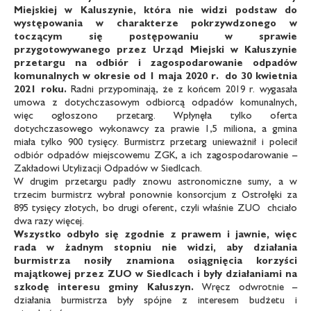
Miejskiej
w Kaluszynie, która nie widzi podstaw do
występowania
w charakterze pokrzywdzonego w
toczącym się
postępowaniu w sprawie
przygotowywanego przez Urząd
Miejski w Kałuszynie
przetargu na odbiór i zagospodarowanie
odpadów
komunalnych w okresie od 1 maja 2020 r.
do 30 kwietnia
2021 roku.
Radni przypominają, że z końcem 2019 r. wygasała
umowa z dotychczasowym odbiorcą odpadów komunalnych,
więc ogłoszono przetarg. Wpłynęła tylko oferta
dotychczasowego wykonawcy za prawie 1,5 miliona, a gmina
miała tylko 900 tysięcy. Burmistrz przetarg unieważnił i polecił
odbiór odpadów miejscowemu ZGK, a ich zagospodarowanie –
Zakładowi Utylizacji Odpadów w Siedlcach.
W drugim przetargu padły znowu astronomiczne sumy, a w
trzecim burmistrz wybrał ponownie konsorcjum z Ostrołęki za
895 tysięcy złotych, bo drugi oferent, czyli właśnie ZUO chciało
dwa razy więcej.
Wszystko odbyło się zgodnie z prawem i jawnie, więc
rada w żadnym stopniu nie widzi, aby działania
burmistrza
nosiły znamiona osiągnięcia korzyści
majątkowej
przez ZUO w Siedlcach i były działaniami na
szkodę interesu
gminy Kałuszyn.
Wręcz odwrotnie –
działania burmistrza były spójne z interesem budżetu i