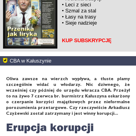
•
Leci z sieci
•
Szmal za stal
•
Łasy na trasy
•
Sieje nadzieje
KUP SUBSKRYPCJĘ
CBA w Kałuszynie
Oliwa zawsze na wierzch wypływa, a tłuste plamy
szczególnie widać u włodarzy. Nic dziwnego, że
wcześniej czy później do urzędu wkracza CBA. Przeżył
to na żywo 7 czerwca br. burmistrz Kałuszyna oskarżony
o czerpanie korzyści majątkowych przez nieformalne
porozumienia przetargowe. Czy rzeczywiście Arkadiusz
Czyżewski został zatrzymany i jest winny korupcji...
Erupcja korupcji