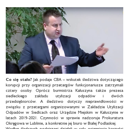
Co się stało?
Jak podaje CBA – wskutek śledztwa dotyczącego
korupcji przy organizacji przetargów funkcjonariusze zatrzymali
cztery osoby. Oprócz burmistrza Kałuszyna także prezesa
siedleckiego zakładu utylizacji odpadów i dwóch
przedsiębiorców. A śledztwo dotyczy nieprawidłowości w
związku z przetargami organizowanymi w Zakładzie Utylizacji
Odpadów w Siedlcach oraz Urzędzie Miejskim w Kałuszynie w
latach 2019-2021. Czynności w sprawie nadzoruje Prokuratura
Okręgowa w Lublinie, a konkretnie jej biuro w Białej Podlaskiej.
Według śledczych podejrzani działali w celu osiągnięcia korzyści