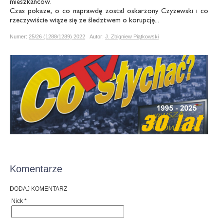
mieszkańców.
Czas pokaże, o co naprawdę został oskarżony Czyżewski i co
rzeczywiście wiąże się ze śledztwem o korupcję...
Numer:
25/26 (1288/1289) 2022
Autor:
J. Zbigniew Piątkowski
Komentarze
DODAJ KOMENTARZ
Nick *