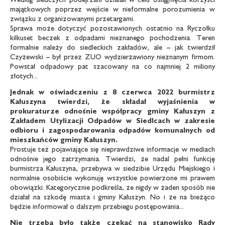
majątkowych poprzez wejście w nieformalne porozumienia w
związku z organizowanymi przetargami.
Sprawa może dotyczyć pozostawionych ostatnio na Ryczołku
kilkuset beczek z odpadami nieznanego pochodzenia. Teren
formalnie należy do siedleckich zakładów, ale – jak twierdził
Czyżewski – był przez ZUO wydzierżawiony nieznanym firmom.
Powstał odpadowy pat szacowany na co najmniej 2 miliony
złotych...
Jednak w oświadczeniu z 8 czerwca 2022 burmistrz
Kałuszyna
twierdzi, że składał wyjaśnienia w
prokuraturze
odnośnie współpracy gminy Kałuszyn z
Zakładem Utylizacji
Odpadów w Siedlcach w zakresie
odbioru i zagospodarowania
odpadów komunalnych od
mieszkańców gminy
Kałuszyn.
Prostuje też pojawiające się nieprawdziwe informacje w mediach
odnośnie jego zatrzymania. Twierdzi, że nadal pełni funkcję
burmistrza Kałuszyna, przebywa w siedzibie Urzędu Miejskiego i
normalnie osobiście wykonuję wszystkie powierzone mi prawem
obowiązki. Kategorycznie podkreśla, że nigdy w żaden sposób nie
działał na szkodę miasta i gminy Kałuszyn. No i że na bieżąco
będzie informował o dalszym przebiegu postępowania...
Nie trzeba było także czekać na stanowisko Rady