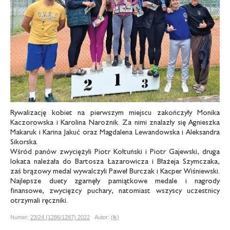
Rywalizację kobiet na pierwszym miejscu zakończyły Monika
Kaczorowska i Karolina Narożnik. Za nimi znalazły się Agnieszka
Makaruk i Karina Jakuć oraz Magdalena Lewandowska i Aleksandra
Sikorska.
Wśród panów zwyciężyli Piotr Kołtuński i Piotr Gajewski, druga
lokata należała do Bartosza Łazarowicza i Błażeja Szymczaka,
zaś brązowy medal wywalczyli Paweł Burczak i Kacper Wiśniewski.
Najlepsze duety zgarnęły pamiątkowe medale i nagrody
finansowe, zwycięzcy puchary, natomiast wszyscy uczestnicy
otrzymali ręczniki.
Numer:
23/24 (1286/1287) 2022
Autor:
(łk)