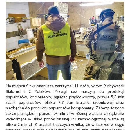
Na miejscu funkcjonariusze zatrzymali 11 osób, w tym 9 obywateli
Białorusi i 2 Polaków. Przejęli też maszyny do produkcji
papierosów, kompresory, agregat prądotwórczy, prawie 5,6 mln
sztuk papierosów, blisko 7,7 ton krajanki tytoniowej oraz
niezbędne do produkcji papierosów komponenty. Zabezpieczono
także pieniądze – ponad 1,4 mln zł w różnej walucie. Urządzenia
wchodzące w skład profesjonalnej linii technologicznej warte są
blisko 2 mln zł. Z ustaleń śledczych wynika, że w fabryce w ciągu
miesiąca można było wyprodukować 25 mln sztuk papierosów.