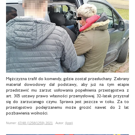
Mężczyzna trafił do komendy, gdzie został przesłuchany. Zebrany
materiał dowodowy dał podstawy, aby już na tym etapie
przedstawić mu zarzut usiłowania popełnienia przestępstwa z
art. 305 ustawy prawo własności przemysłowej. 32-latek przyznał
się do zarzucanego czynu. Sprawa jest jeszcze w toku. Za to
przestępstwo podejrzanemu może grozić nawet do 2 lat
pozbawienia wolności.
Numer:
47/48 (1258/1259) 2021
Autor:
(kpp)