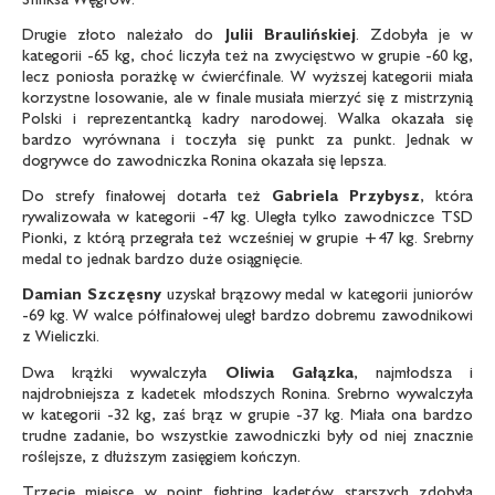
Drugie złoto należało do
Julii Braulińskiej
. Zdobyła je w
kategorii -65 kg, choć liczyła też na zwycięstwo w grupie -60 kg,
lecz poniosła porażkę w ćwierćfinale. W wyższej kategorii miała
korzystne losowanie, ale w finale musiała mierzyć się z mistrzynią
Polski i reprezentantką kadry narodowej. Walka okazała się
bardzo wyrównana i toczyła się punkt za punkt. Jednak w
dogrywce do zawodniczka Ronina okazała się lepsza.
Do strefy finałowej dotarła też
Gabriela Przybysz
, która
rywalizowała w kategorii -47 kg. Uległa tylko zawodniczce TSD
Pionki, z którą przegrała też wcześniej w grupie +47 kg. Srebrny
medal to jednak bardzo duże osiągnięcie.
Damian Szczęsny
uzyskał brązowy medal w kategorii juniorów
-69 kg. W walce półfinałowej uległ bardzo dobremu zawodnikowi
z Wieliczki.
Dwa krążki wywalczyła
Oliwia Gałązka
, najmłodsza i
najdrobniejsza z kadetek młodszych Ronina. Srebrno wywalczyła
w kategorii -32 kg, zaś brąz w grupie -37 kg. Miała ona bardzo
trudne zadanie, bo wszystkie zawodniczki były od niej znacznie
roślejsze, z dłuższym zasięgiem kończyn.
Trzecie miejsce w point fighting kadetów starszych zdobyła