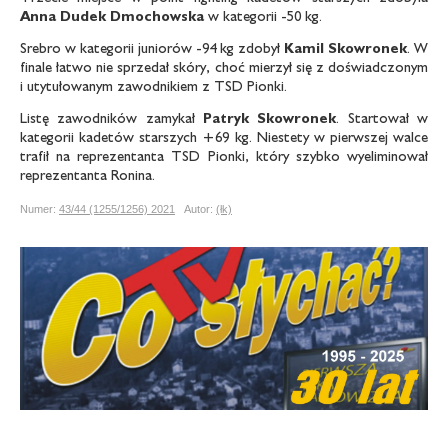
Anna Dudek Dmochowska
w kategorii -50 kg.
Srebro w kategorii juniorów -94 kg zdobył
Kamil Skowronek
. W
finale łatwo nie sprzedał skóry, choć mierzył się z doświadczonym
i utytułowanym zawodnikiem z TSD Pionki.
Listę zawodników zamykał
Patryk Skowronek
. Startował w
kategorii kadetów starszych +69 kg. Niestety w pierwszej walce
trafił na reprezentanta TSD Pionki, który szybko wyeliminował
reprezentanta Ronina.
Numer:
43/44 (1255/1256) 2021
Autor:
(łk)