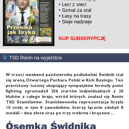
•
Leci z sieci
•
Szmal za stal
•
Łasy na trasy
•
Sieje nadzieje
KUP SUBSKRYPCJĘ
TSD Ronin na wyjeździe
W trzeci weekend października podlubelski Świdnik stał
się areną Otwartego Pucharu Polski w Kick Boxingu. Ten
prestiżowy turniej skupiający sympatyków formuły point
fighting zgromadził 256 startów indywidualnych z 20
klubów z całego kraju, wśród których znalazł się Ronin
TSD Stanisławów. Stanisławowska reprezentacja liczyła
10 osób, w tym 8 zawodników, którzy łącznie zdobyli 8
medali – dwa złote oraz po trzy srebrne i brązowe…
Ósemka Świdnika