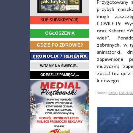
Przygotowany z
przybyli mieszk
mogli zaszcze
KUP SUBSKRYPCJĘ
COVID-19. Wys
…
oraz Kabaret E
OGŁOSZENIA
wieś”. Ponad
…
zebranych, w t
GDZIE PO ZDROWIE?
animatorki, d
zapewnione p
muzyczną zape
WITAMY NA ŚWIECIE…
został też quiz
ODESZLI Z PAMIĘCĄ…
ludowego.
Numer:
33/34 (1245/124