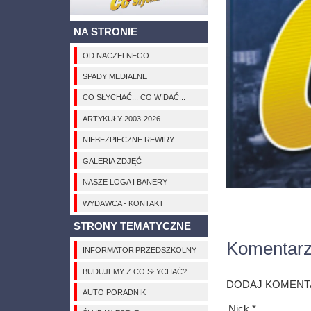
NA STRONIE
OD NACZELNEGO
SPADY MEDIALNE
CO SŁYCHAĆ... CO WIDAĆ...
ARTYKUŁY 2003-2026
NIEBEZPIECZNE REWIRY
GALERIA ZDJĘĆ
NASZE LOGA I BANERY
WYDAWCA - KONTAKT
STRONY TEMATYCZNE
Komentar
INFORMATOR PRZEDSZKOLNY
BUDUJEMY Z CO SŁYCHAĆ?
DODAJ KOMENT
AUTO PORADNIK
Nick *