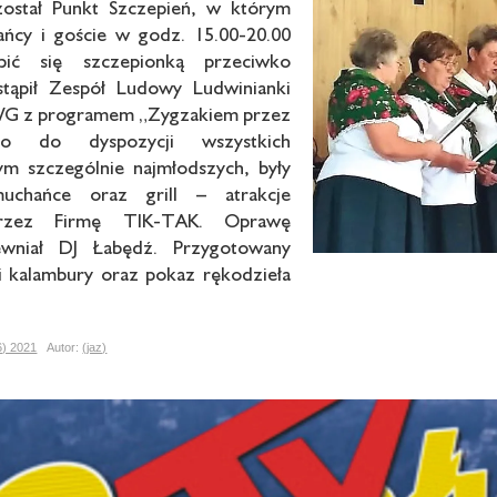
ostał Punkt Szczepień, w którym
ańcy i goście w godz. 15.00-20.00
pić się szczepionką przeciwko
tąpił Zespół Ludowy Ludwinianki
WG z programem „Zygzakiem przez
to do dyspozycji wszystkich
ym szczególnie najmłodszych, były
muchańce oraz grill – atrakcje
rzez Firmę TIK-TAK. Oprawę
wniał DJ Łabędź. Przygotowany
 i kalambury oraz pokaz rękodzieła
6) 2021
Autor:
(jaz)