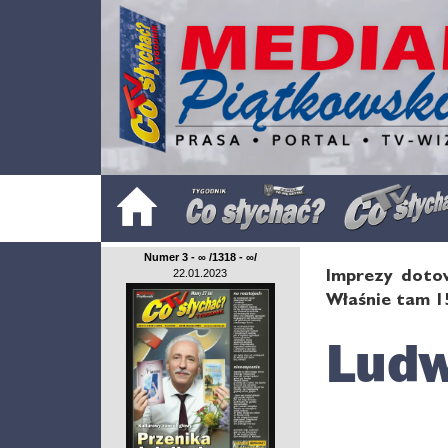
Numer 3 - ∞ /1318 - ∞/
Imprezy doto
22.01.2023
Właśnie tam 1
Ludw