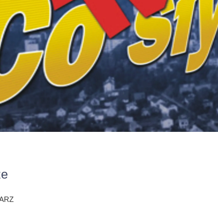
ze
ARZ