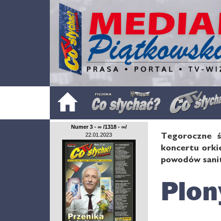
Numer 3 - ∞ /1318 - ∞/
Tegoroczne ś
22.01.2023
koncertu orki
powodów sanit
Plon