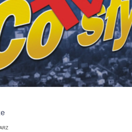
ze
ARZ