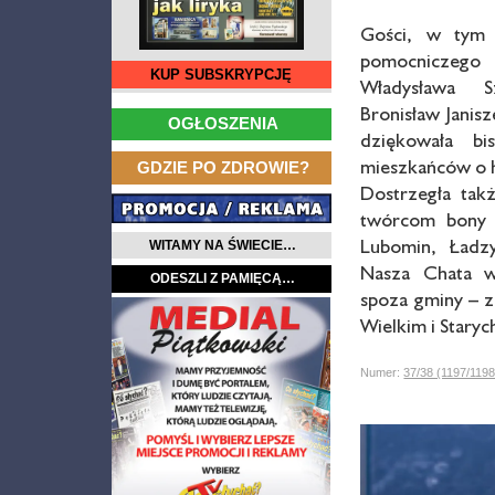
Gości, w tym 
pomocniczego
KUP SUBSKRYPCJĘ
Władysława S
…
Bronisław Janisz
OGŁOSZENIA
dziękowała b
…
mieszkańców o h
GDZIE PO ZDROWIE?
Dostrzegła tak
twórcom bony 
Lubomin, Ładzy
WITAMY NA ŚWIECIE…
Nasza Chata w 
ODESZLI Z PAMIĘCĄ…
spoza gminy – z 
Wielkim i Stary
Numer:
37/38 (1197/119