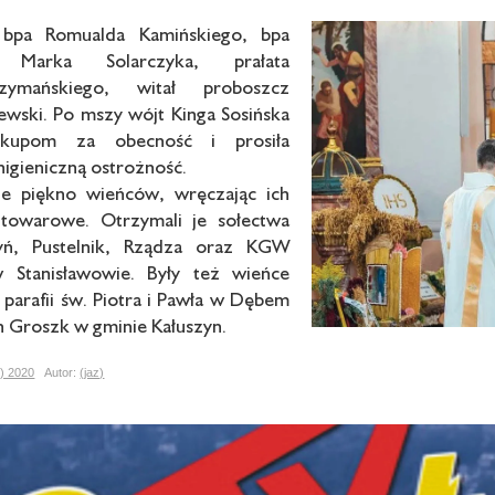
bpa Romualda Kamińskiego, bpa
 Marka Solarczyka, prałata
zymańskiego, witał proboszcz
ewski. Po mszy wójt Kinga Sosińska
iskupom za obecność i prosiła
igieniczną ostrożność.
że piękno wieńców, wręczając ich
towarowe. Otrzymali je sołectwa
ń, Pustelnik, Rządza oraz KGW
Stanisławowie. Były też wieńce
parafii św. Piotra i Pawła w Dębem
ch Groszk w gminie Kałuszyn.
8) 2020
Autor:
(jaz)