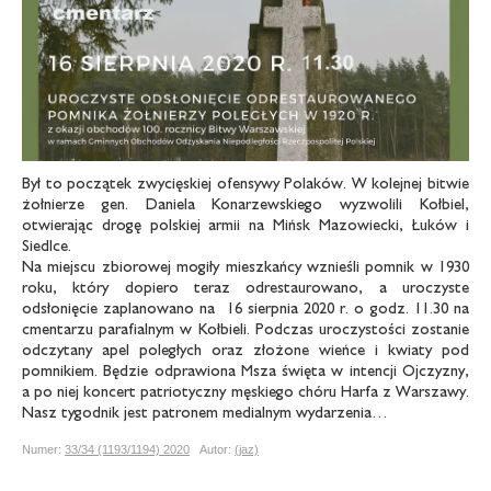
Był to początek zwycięskiej ofensywy Polaków. W kolejnej bitwie
żołnierze gen. Daniela Konarzewskiego wyzwolili Kołbiel,
otwierając drogę polskiej armii na Mińsk Mazowiecki, Łuków i
Siedlce.
Na miejscu zbiorowej mogiły mieszkańcy wznieśli pomnik w 1930
roku, który dopiero teraz odrestaurowano, a uroczyste
odsłonięcie zaplanowano na 16 sierpnia 2020 r. o godz. 11.30 na
cmentarzu parafialnym w Kołbieli. Podczas uroczystości zostanie
odczytany apel poległych oraz złożone wieńce i kwiaty pod
pomnikiem. Będzie odprawiona Msza święta w intencji Ojczyzny,
a po niej koncert patriotyczny męskiego chóru Harfa z Warszawy.
Nasz tygodnik jest patronem medialnym wydarzenia…
Numer:
33/34 (1193/1194) 2020
Autor:
(jaz)