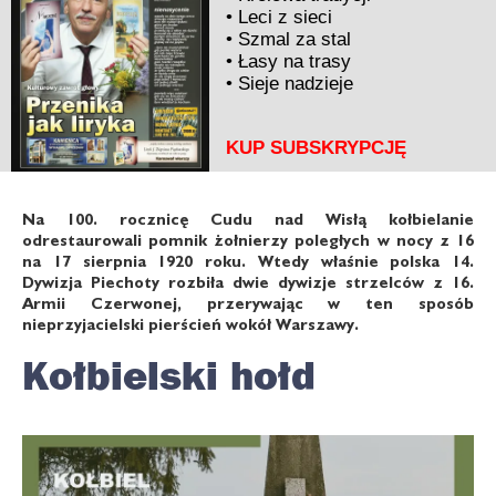
•
Leci z sieci
•
Szmal za stal
•
Łasy na trasy
•
Sieje nadzieje
KUP SUBSKRYPCJĘ
Na 100. rocznicę Cudu nad Wisłą kołbielanie
odrestaurowali pomnik żołnierzy poległych w nocy z 16
na 17 sierpnia 1920 roku. Wtedy właśnie polska 14.
Dywizja Piechoty rozbiła dwie dywizje strzelców z 16.
Armii Czerwonej, przerywając w ten sposób
nieprzyjacielski pierścień wokół Warszawy.
Kołbielski hołd