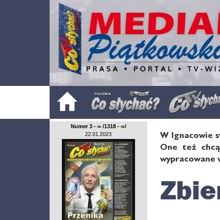
Numer 3 - ∞ /1318 - ∞/
W Ignacowie s
22.01.2023
One też chcą 
wypracowane w
Zbie