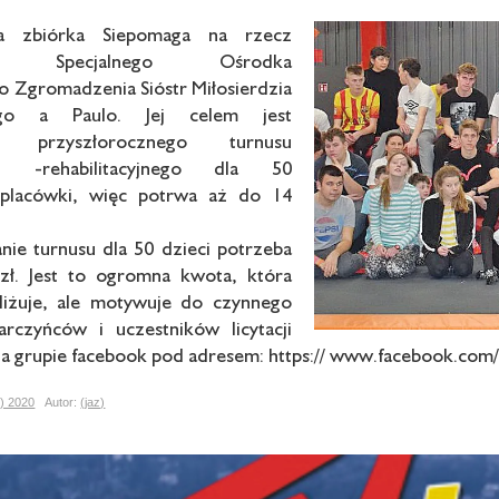
ła zbiórka Siepomaga na rzecz
ych Specjalnego Ośrodka
Zgromadzenia Sióstr Miłosierdzia
go a Paulo. Jej celem jest
ie przyszłorocznego turnusu
- -rehabilitacyjnego dla 50
 placówki, więc potrwa aż do 14
ie turnusu dla 50 dzieci potrzeba
 zł. Jest to ogromna kwota, która
aliżuje, ale motywuje do czynnego
arczyńców i uczestników licytacji
a grupie facebook pod adresem: https:// www.facebook.co
2) 2020
Autor:
(jaz)