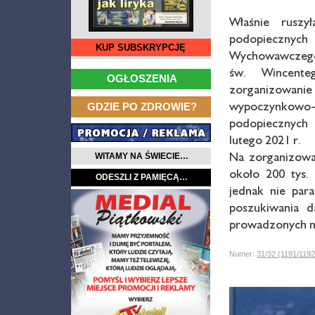
Właśnie ruszy
podopieczn
KUP SUBSKRYPCJĘ
Wychowawczego 
…
św. Wincente
OGŁOSZENIA
zorganizowan
…
wypoczynkowo
GDZIE PO ZDROWIE?
podopiecznych
lutego 2021 r.
Na zorganizowan
WITAMY NA ŚWIECIE…
około 200 tys.
ODESZLI Z PAMIĘCĄ…
jednak nie par
poszukiwania d
prowadzonych n
Numer:
31/32 (1191/119