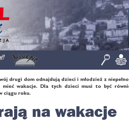
wój drugi dom odnajdują dzieci i młodzież z niepełn
mieć wakacje. Dla tych dzieci musi to być równi
 ciągu roku.
rają na wakacje