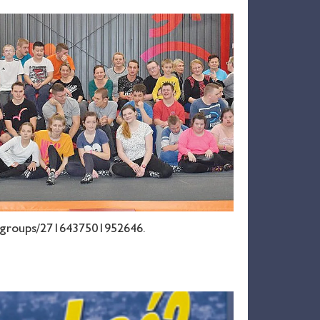
m/groups/2716437501952646.