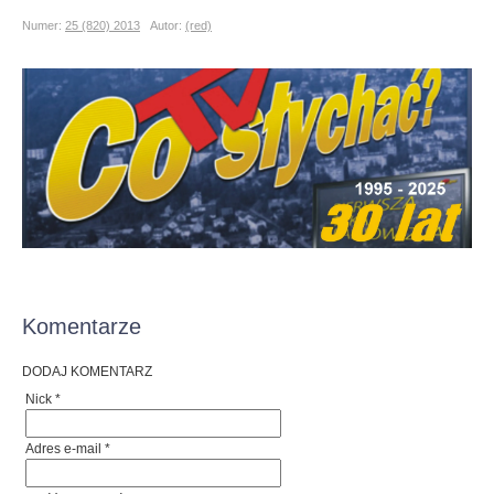
Numer:
25 (820) 2013
Autor:
(red)
Komentarze
DODAJ KOMENTARZ
Nick *
Adres e-mail *