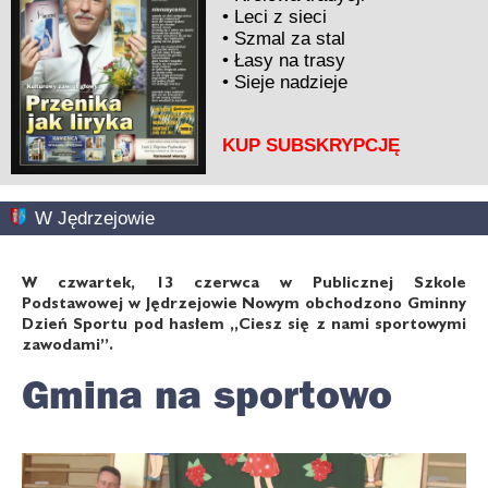
•
Leci z sieci
•
Szmal za stal
•
Łasy na trasy
•
Sieje nadzieje
KUP SUBSKRYPCJĘ
W Jędrzejowie
W czwartek, 13 czerwca w Publicznej Szkole
Podstawowej w Jędrzejowie Nowym obchodzono Gminny
Dzień Sportu pod hasłem ,,Ciesz się z nami sportowymi
zawodami”.
Gmina na sportowo