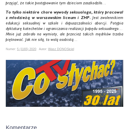
przyjąć, że takie postępowanie tym dzieciom zaszkodziło…
To tylko niektóre chore wywody seksuologa, który pracował
z młodzieżą w warszawskim liceum
i ZHP.
Jest zwolennikiem
edukacji seksualnej w szkole i dopuszczalności aborcji. Potępia
dyktaturę katechetów i ograniczania realizacji popędu seksualnego…
Mnie już zebrało na wymioty, ale przecież takich mędrków trzeba
piętnować. Jak nie siłą, to wolą osobistą…
Numer:
5 (1165) 2020
Autor:
Wasz DONOSiciel
Komentarze