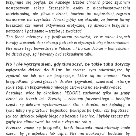
przyjmuje się pogląd, że każdego trzeba chronić przed zgubnym
następstwem seksu. Szczególnie osoby z niepełnosprawnością
intelektualną, ale głównie dzieci, bowiem im najbardziej zagraża
naruszenie ich czystości. Nawet gdyby się okazało, że pewne formy
pieszczot czy nawet aktywności erotycznej są dzieciom przyjazne,
potrzebne i pożądane – trzeba je zwalczać.
Ten facet mieniący się profesorem zauważył, że w wielu krajach
Europy stosunek do realizacji potrzeb erotycznych ulega przemianom.
Nie może tego powiedzieć o Polsce… I bardzo dobrze – pomyślałem,
bo dzieci były, są i powinny być seksualnym tabu.
No i nie wytrzymałem, gdy tłumaczył,
że takie tabu dotyczy
wyłącznie dzieci
do 8 lat.
Im starsze, tym odważniejsze, by
zgadzać się lub nie na propozycje, które są im niemiłe. Poza
przypadkami przestępczych działań (zgwałceń, szantażu) istnieje
jakiś stopień przyzwolenia młodego człowieka na seks-aktywność.
Postuluje, więc by określenie PEDOFIL zachować tylko do grupy
dzieci do trzech lat. Zresztą – zdaniem Jaczewskiego – pedofile
często są dobrymi wychowawcami. Oni z dziećmi nie kopulują, a
tylko lubią się przytulić, pogłaskać, poklepać po tyłku, czy popatrzeć,
jak ten dzieciak półgoły biega na basenie i koniec. I byłoby rzeczą złą,
gdyby ich eliminować, bo oni nic złego nie robią.
Przecież znane są przypadki, kiedy piastunki masturbowały małe
dzieci, by je uspokoić lub uśpić. Nie ma naukowych podstaw, by