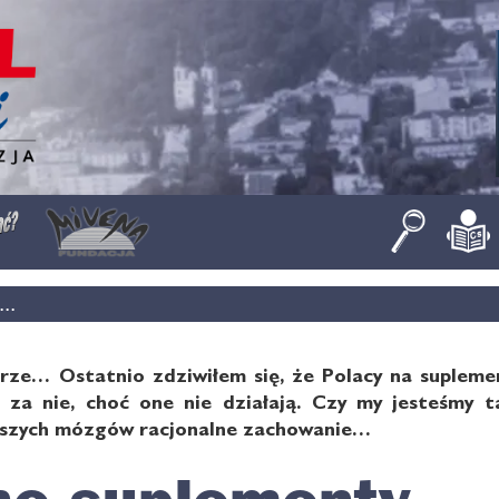
..
rze… Ostatnio zdziwiłem się, że Polacy na suplemen
ą za nie, choć one nie działają. Czy my jesteśmy t
aszych mózgów racjonalne zachowanie…