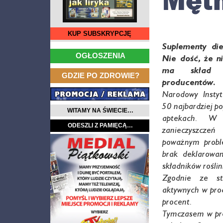
Męt
KUP SUBSKRYPCJĘ
Suplementy di
…
OGŁOSZENIA
Nie dość, że n
ma
skład ni
…
GDZIE PO ZDROWIE?
producentów.
Narodowy Instyt
50 najbardziej 
WITAMY NA ŚWIECIE…
aptekach. W
ODESZLI Z PAMIĘCĄ…
zanieczyszczeń
poważnym probl
brak deklarowa
składników rośli
Zgodnie ze st
aktywnych w prod
procent.
Tymczasem w pre