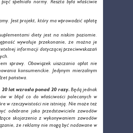
 pięć spełniało normy. Reszta była właściwie
my. Jest projekt, który ma wprowadzić opłatę
suplementami diety jest na niskim poziomie.
tępność wywołuje przekonanie, że można je
etelnej informacji dotyczącej przeciwwskazań
ych.
em sprawy. Obowiązek uiszczania opłat nie
achowania konsumenckie. Jedynym mierzalnym
dżet państwa.
 20 lat wzrosła ponad
20 razy.
Będą jednak
tów w błąd co do właściwości polecanych w
e w rzeczywistości nie istnieją. Nie może też
 być odebrane jako przedstawiciele zawodów
udzące skojarzenia z wykonywaniem zawodów
owiązanie, że reklamy nie mogą być nadawane w