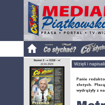
Numer 3 - ∞ /1318 - ∞/
Wzięli i napisali.
22.01.2023
Panie redakto
złotych. Płac
wydrążyły z n