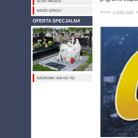
ŚLUB I WESELE
NASZE SZKOŁY
Numer:
3 (1163) 2020
Au
OFERTA SPECJALNA
NAGROBKI: 608 410 762