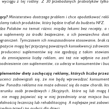
 wyciągu z tej rośliny. Z 30 przebadanych probiotyków tylko
ący?
Ministerstwo dostrzega problem i chce opodatkować rekla
klamy takich produktów, który będzie trafiał do budżetu NFZ.
edza Polaków na temat różnic między lekami bez recepty, a 
a suplementy za środki bezpieczne, a ich powszechna dos
graniczeń. Tymczasem ich nieuzasadnione stosowanie, brak rz
spożycie mogą być przyczyną poważnych konsekwencji zdrowotn
producenci suplementów się nie zgadzają z takim stawiani
ni do zmniejszenia liczby reklam, ani też nie wpłynie na z
 podniesienie cen suplementów, co uderzy w konsumentów i bu
plementów diety zachęcają reklamy, których liczba przez
ucenci zobowiązali się, że nie będą wprowadzać konsumen
w. Ponadto reklama nie może odnosić się do nazw chorób, któr
zerunku osób prawdziwych i fikcyjnych, które są lub mogą
 nie mogą pojawiać się w niej przedmioty oraz miejsca b
łalnością leczniczą lub rehabilitacyjną. A najlepsze jest zob
ednio przed i po audycji dla dzieci.