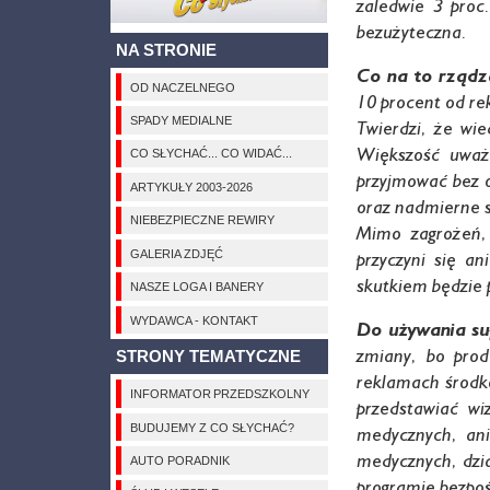
zaledwie 3 proc.
bezużyteczna.
NA STRONIE
Co na to rządz
OD NACZELNEGO
10 procent od re
SPADY MEDIALNE
Twierdzi, że wi
Większość uważ
CO SŁYCHAĆ... CO WIDAĆ...
przyjmować bez o
ARTYKUŁY 2003-2026
oraz nadmierne 
NIEBEZPIECZNE REWIRY
Mimo zagrożeń, 
GALERIA ZDJĘĆ
przyczyni się a
skutkiem będzie
NASZE LOGA I BANERY
WYDAWCA - KONTAKT
Do używania su
zmiany, bo prod
STRONY TEMATYCZNE
reklamach środkó
INFORMATOR PRZEDSZKOLNY
przedstawiać wi
BUDUJEMY Z CO SŁYCHAĆ?
medycznych, ani
medycznych, dzia
AUTO PORADNIK
programie bezpośr