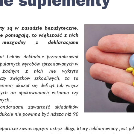
ne suplementy
ety są w zasadzie bezużyteczne.
ie pomagają, to większość z nich
ezgodny z deklaracjami
ut Leków dokładnie przeanalizował
popularnych wyrobów sprzedawanych w
 żadnym z nich nie wykryto
 czy związków szkodliwych, za to
emem okazał się deficyt lub wręcz
nych na opakowaniach witamin czy
nnych.
andardami zawartość składników
ukcie nie powinna być niższa niż 90
paracie zawierającym ostryż długi, który reklamowany jest j