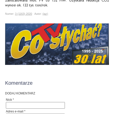
zainstalowana moc PV to 152 MW. Uzyskana redukcja CO2
wynosi ok. 122 tys. ton/rok.
Numer:
3 (1163) 2020
Autor:
(jaz)
Komentarze
DODAJ KOMENTARZ
Nick *
Adres e-mail *