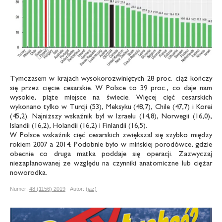
Tymczasem w krajach wysokorozwiniętych 28 proc. ciąż kończy
się przez cięcie cesarskie. W Polsce to 39 proc., co daje nam
wysokie, piąte miejsce na świecie. Więcej cięć cesarskich
wykonano tylko w Turcji (53), Meksyku (48,7), Chile (47,7) i Korei
(45,2). Najniższy wskaźnik był w Izraelu (14,8), Norwegii (16,0),
Islandii (16,2), Holandii (16,2) i Finlandii (16,5).
W Polsce wskaźnik cięć cesarskich zwiększał się szybko między
rokiem 2007 a 2014. Podobnie było w mińskiej porodówce, gdzie
obecnie co druga matka poddaje się operacji. Zazwyczaj
niezaplanowanej ze względu na czynniki anatomiczne lub ciężar
noworodka.
Numer:
48 (1156) 2019
Autor:
(jaz)