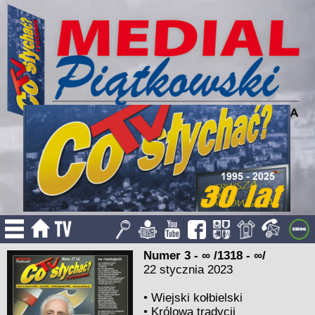
Numer 3 - ∞ /1318 - ∞/
22 stycznia 2023
•
Wiejski kołbielski
•
Królowa tradycji