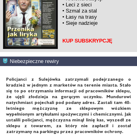
•
Leci z sieci
•
Szmal za stal
•
Łasy na trasy
•
Sieje nadzieje
KUP SUBSKRYPCJĘ
Niebezpieczne rewiry
Policjanci z Sulejówka zatrzymali podejrzanego o
kradzież w jednym z marketów na terenie miasta. Stało
się to po otrzymaniu informacji od pracowników sklepu,
że ujęli złodzieja na gorącym uczynku. Mundurowi
natychmiast pojechali pod podany adres. Zastali tam 40-
letniego mężczyznę ze sklepowym wózkiem
wypełnionym artykułami spożywczymi i chemicznymi. Jak
ustalili policjanci, mężczyzna minął linię kas, wyszedł ze
sklepu z towarem, za który nie zapłacił i został
zatrzymany na parkingu przez pracowników ochrony.