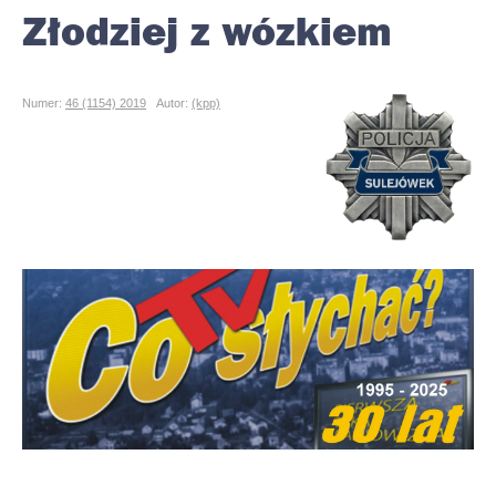
Złodziej z wózkiem
Numer:
46 (1154) 2019
Autor:
(kpp)