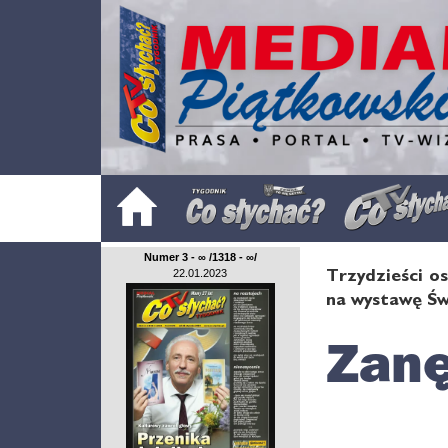
Numer 3 - ∞ /1318 - ∞/
Trzydzieści o
22.01.2023
na wystawę Św
Zanę