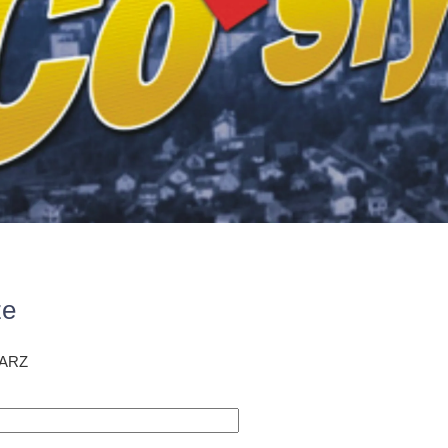
ze
ARZ