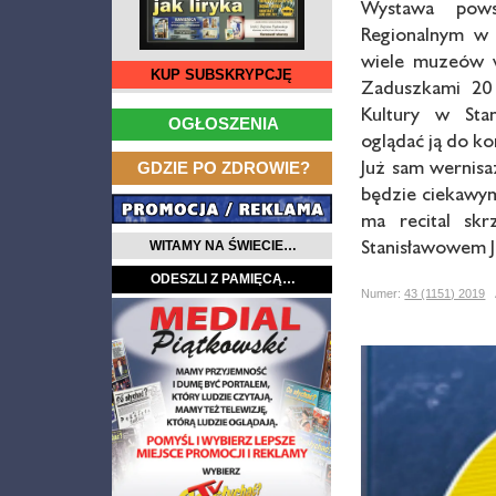
Wystawa pow
Regionalnym w 
wiele muzeów w
KUP SUBSKRYPCJĘ
Zaduszkami 20
…
Kultury w Sta
OGŁOSZENIA
oglądać ją do ko
…
Już sam wernisa
GDZIE PO ZDROWIE?
będzie ciekawy
ma recital skr
Stanisławowem Ju
WITAMY NA ŚWIECIE…
ODESZLI Z PAMIĘCĄ…
Numer:
43 (1151) 2019
A