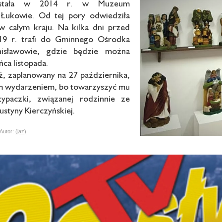
stała w 2014 r. w Muzeum
Łukowie. Od tej pory odwiedziła
 całym kraju. Na kilka dni przed
19 r. trafi do Gminnego Ośrodka
nisławowie, gdzie będzie można
ńca listopada.
ż, zaplanowany na 27 października,
m wydarzeniem, bo towarzyszyć mu
zypaczki, związanej rodzinnie ze
styny Kierczyńskiej.
utor:
(jaz)