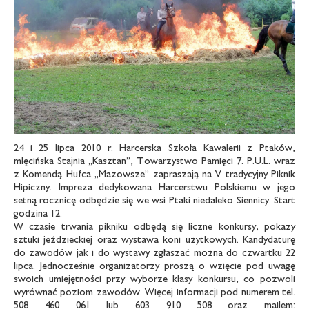
24 i 25 lipca 2010 r. Harcerska Szkoła Kawalerii z Ptaków,
mlęcińska Stajnia „Kasztan”, Towarzystwo Pamięci 7. P.U.L. wraz
z Komendą Hufca „Mazowsze” zapraszają na V tradycyjny Piknik
Hipiczny. Impreza dedykowana Harcerstwu Polskiemu w jego
setną rocznicę odbędzie się we wsi Ptaki niedaleko Siennicy. Start
godzina 12.
W czasie trwania pikniku odbędą się liczne konkursy, pokazy
sztuki jeździeckiej oraz wystawa koni użytkowych. Kandydaturę
do zawodów jak i do wystawy zgłaszać można do czwartku 22
lipca. Jednocześnie organizatorzy proszą o wzięcie pod uwagę
swoich umiejętności przy wyborze klasy konkursu, co pozwoli
wyrównać poziom zawodów. Więcej informacji pod numerem tel.
508 460 061 lub 603 910 508 oraz mailem: