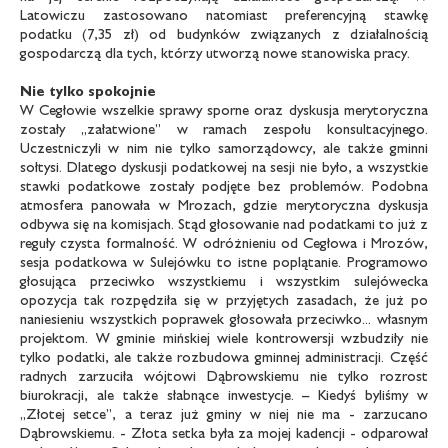
Latowiczu zastosowano natomiast preferencyjną stawkę
podatku (7,35 zł) od budynków związanych z działalnością
gospodarczą dla tych, którzy utworzą nowe stanowiska pracy.
Nie tylko spokojnie
W Cegłowie wszelkie sprawy sporne oraz dyskusja merytoryczna
zostały „załatwione” w ramach zespołu konsultacyjnego.
Uczestniczyli w nim nie tylko samorządowcy, ale także gminni
sołtysi. Dlatego dyskusji podatkowej na sesji nie było, a wszystkie
stawki podatkowe zostały podjęte bez problemów. Podobna
atmosfera panowała w Mrozach, gdzie merytoryczna dyskusja
odbywa się na komisjach. Stąd głosowanie nad podatkami to już z
reguły czysta formalność. W odróżnieniu od Cegłowa i Mrozów,
sesja podatkowa w Sulejówku to istne poplątanie. Programowo
głosująca przeciwko wszystkiemu i wszystkim sulejówecka
opozycja tak rozpędziła się w przyjętych zasadach, że już po
naniesieniu wszystkich poprawek głosowała przeciwko... własnym
projektom. W gminie mińskiej wiele kontrowersji wzbudziły nie
tylko podatki, ale także rozbudowa gminnej administracji. Część
radnych zarzuciła wójtowi Dąbrowskiemu nie tylko rozrost
biurokracji, ale także słabnące inwestycje. – Kiedyś byliśmy w
„Złotej setce”, a teraz już gminy w niej nie ma - zarzucano
Dąbrowskiemu. - Złota setka była za mojej kadencji - odparował