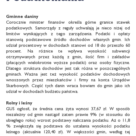
Gminne daniny
Corocznie minister finansów określa górne granice stawek
podatkowych. Samorządy z reguły uchwalają je nieco niżej od
limitów wynikających z tego zarządzenia. Podatki i opłaty
stanowią podstawowe źródło dochodów własnych gmin. Ich
udział procentowy w dochodach stanowi od 18 do przeszło 60
procent. Na różnice te wpływa wysokość subwencji
otrzymywanych przez każdą z gmin, ilość firm i zakładów
(płacących wielokrotnie wyższe podatki) oraz osoby fizyczne.
Dlatego struktura dochodów jest tak różna w poszczególnych
gminach. Ważna jest też wysokość podatków dochodowych
wnoszonych przez mieszkańców i firmy na konta Urzędów
Skarbowych. Część tych danin wraca bowiem do gmin jako ich
udział w dochodach budżetu państwa.
Rolny i leśny
GUS ogłosił, że średnia cena żyta wynosi 37,67 zł. W sposób
niezależny od gmin nastąpił zatem prawie 9% (w stosunku do
ubiegłego roku) wzrost podstawy naliczania podatku. Aż o 11,8
% zwiększyła się podstawa do ustalania wysokości podatku
leśnego (aktualnie 120,40 zł). W większości gmin, według tej