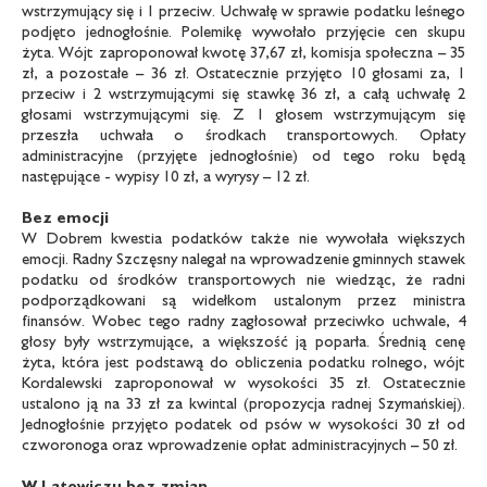
wstrzymujący się i 1 przeciw. Uchwałę w sprawie podatku leśnego
podjęto jednogłośnie. Polemikę wywołało przyjęcie cen skupu
żyta. Wójt zaproponował kwotę 37,67 zł, komisja społeczna – 35
zł, a pozostałe – 36 zł. Ostatecznie przyjęto 10 głosami za, 1
przeciw i 2 wstrzymującymi się stawkę 36 zł, a całą uchwałę 2
głosami wstrzymującymi się. Z 1 głosem wstrzymującym się
przeszła uchwała o środkach transportowych. Opłaty
administracyjne (przyjęte jednogłośnie) od tego roku będą
następujące - wypisy 10 zł, a wyrysy – 12 zł.
Bez emocji
W Dobrem kwestia podatków także nie wywołała większych
emocji. Radny Szczęsny nalegał na wprowadzenie gminnych stawek
podatku od środków transportowych nie wiedząc, że radni
podporządkowani są widełkom ustalonym przez ministra
finansów. Wobec tego radny zagłosował przeciwko uchwale, 4
głosy były wstrzymujące, a większość ją poparła. Średnią cenę
żyta, która jest podstawą do obliczenia podatku rolnego, wójt
Kordalewski zaproponował w wysokości 35 zł. Ostatecznie
ustalono ją na 33 zł za kwintal (propozycja radnej Szymańskiej).
Jednogłośnie przyjęto podatek od psów w wysokości 30 zł od
czworonoga oraz wprowadzenie opłat administracyjnych – 50 zł.
W Latowiczu bez zmian