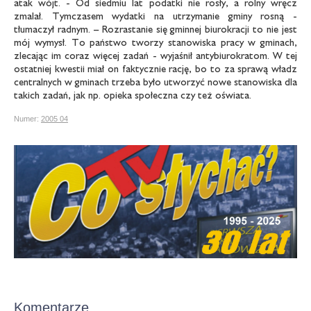
atak wójt. - Od siedmiu lat podatki nie rosły, a rolny wręcz
zmalał. Tymczasem wydatki na utrzymanie gminy rosną -
tłumaczył radnym. – Rozrastanie się gminnej biurokracji to nie jest
mój wymysł. To państwo tworzy stanowiska pracy w gminach,
zlecając im coraz więcej zadań - wyjaśnił antybiurokratom. W tej
ostatniej kwestii miał on faktycznie rację, bo to za sprawą władz
centralnych w gminach trzeba było utworzyć nowe stanowiska dla
takich zadań, jak np. opieka społeczna czy też oświata.
Numer:
2005 04
Komentarze