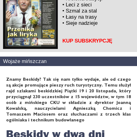
•
Leci z sieci
•
Szmal za stal
•
Łasy na trasy
•
Sieje nadzieje
KUP SUBSKRYPCJĘ
Wojaże mińszczan
Znamy Beskidy? Tak się nam tylko wydaje, ale od czego
są akcje promujące pieszy ruch turystyczny. Temu służył
rajd szlakami beskidzkiej Piątki 19 i 20 listopada, który
przyciągnął 230 uczestników z 15 województw, w tym 18
osób z mińskiego CKU w składzie z dyrektor Joanną
Kowalską, nauczycielami Agnieszką Chomicz i
Tomaszem Maciosem oraz słuchaczami z trzech klas
ogólniaka i technikum budowlanego
Beskidy w dwa dni