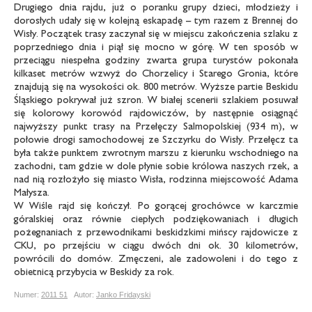
Drugiego dnia rajdu, już o poranku grupy dzieci, młodzieży i
dorosłych udały się w kolejną eskapadę – tym razem z Brennej do
Wisły. Początek trasy zaczynał się w miejscu zakończenia szlaku z
poprzedniego dnia i piął się mocno w górę. W ten sposób w
przeciągu niespełna godziny zwarta grupa turystów pokonała
kilkaset metrów wzwyż do Chorzelicy i Starego Gronia, które
znajdują się na wysokości ok. 800 metrów. Wyższe partie Beskidu
Śląskiego pokrywał już szron. W białej scenerii szlakiem posuwał
się kolorowy korowód rajdowiczów, by następnie osiągnąć
najwyższy punkt trasy na Przełęczy Salmopolskiej (934 m), w
połowie drogi samochodowej ze Szczyrku do Wisły. Przełęcz ta
była także punktem zwrotnym marszu z kierunku wschodniego na
zachodni, tam gdzie w dole płynie sobie królowa naszych rzek, a
nad nią rozłożyło się miasto Wisła, rodzinna miejscowość Adama
Małysza.
W Wiśle rajd się kończył. Po gorącej grochówce w karczmie
góralskiej oraz równie ciepłych podziękowaniach i długich
pożegnaniach z przewodnikami beskidzkimi mińscy rajdowicze z
CKU, po przejściu w ciągu dwóch dni ok. 30 kilometrów,
powrócili do domów. Zmęczeni, ale zadowoleni i do tego z
obietnicą przybycia w Beskidy za rok.
Numer:
2011 51
Autor:
Janko Fridayski