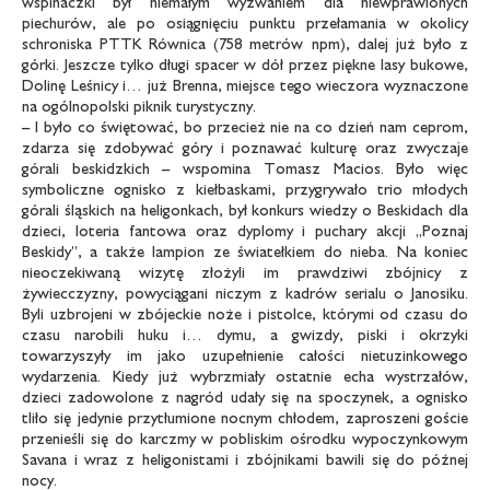
wspinaczki był niemałym wyzwaniem dla niewprawionych
piechurów, ale po osiągnięciu punktu przełamania w okolicy
schroniska PTTK Równica (758 metrów npm), dalej już było z
górki. Jeszcze tylko długi spacer w dół przez piękne lasy bukowe,
Dolinę Leśnicy i… już Brenna, miejsce tego wieczora wyznaczone
na ogólnopolski piknik turystyczny.
– I było co świętować, bo przecież nie na co dzień nam ceprom,
zdarza się zdobywać góry i poznawać kulturę oraz zwyczaje
górali beskidzkich – wspomina Tomasz Macios. Było więc
symboliczne ognisko z kiełbaskami, przygrywało trio młodych
górali śląskich na heligonkach, był konkurs wiedzy o Beskidach dla
dzieci, loteria fantowa oraz dyplomy i puchary akcji „Poznaj
Beskidy”, a także lampion ze światełkiem do nieba. Na koniec
nieoczekiwaną wizytę złożyli im prawdziwi zbójnicy z
żywiecczyzny, powyciągani niczym z kadrów serialu o Janosiku.
Byli uzbrojeni w zbójeckie noże i pistolce, którymi od czasu do
czasu narobili huku i… dymu, a gwizdy, piski i okrzyki
towarzyszyły im jako uzupełnienie całości nietuzinkowego
wydarzenia. Kiedy już wybrzmiały ostatnie echa wystrzałów,
dzieci zadowolone z nagród udały się na spoczynek, a ognisko
tliło się jedynie przytłumione nocnym chłodem, zaproszeni goście
przenieśli się do karczmy w pobliskim ośrodku wypoczynkowym
Savana i wraz z heligonistami i zbójnikami bawili się do późnej
nocy.