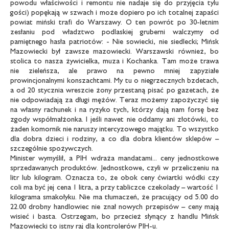
powodu właściwości i remontu nie nadaje się do przyjęcia tylu
gości) popękają w szwach i może dopiero po ich totalnej zapaści
powiat miński trafi do Warszawy. O ten powrót po 30-letnim
zesłaniu pod władztwo podlaskiej gruberni walczymy od
pamiętnego hasła patriotów: - Nie sowiecki, nie siedlecki; Mińsk
Mazowiecki był zawsze mazowiecki. Warszawski również, bo
stolica to nasza żywicielka, muza i Kochanka. Tam może trawa
nie zieleńsza, ale prawo na pewno mniej zapyziałe
prowincjonalnymi konszachtami. My tu o niegrzecznych bzdetach,
a od 20 stycznia wreszcie żony przestaną pisać po gazetach, że
nie odpowiadają za długi mężów. Teraz możemy zapożyczyć się
na własny rachunek i na ryzyko tych, którzy dają nam forsę bez
zgody współmałżonka. I jeśli nawet nie oddamy ani złotówki, to
żaden komornik nie naruszy intercyzowego majątku. To wszystko
dla dobra dzieci i rodziny, a co dla dobra klientów sklepów –
szczególnie spożywczych.
Minister wymyślił, a PIH wdraża mandatami... ceny jednostkowe
sprzedawanych produktów. Jednostkowe, czyli w przeliczeniu na
litr lub kilogram. Oznacza to, że obok ceny ćwiartki wódki czy
coli ma być jej cena 1 litra, a przy tabliczce czekolady – wartość 1
kilograma smakołyku. Nie ma tłumaczeń, że pracujący od 5.00 do
22.00 drobny handlowiec nie znał nowych przepisów – ceny mają
wisieć i basta. Ostrzegam, bo przecież słynący z handlu Mińsk
Mazowiecki to istny raj dla kontrolerów PIH-u.