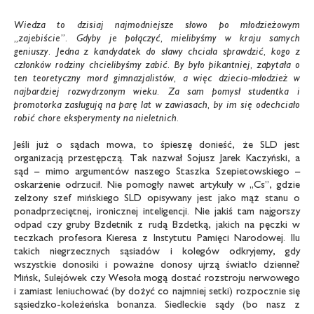
Wiedza to dzisiaj najmodniejsze słowo po młodzieżowym
„zajebiście”. Gdyby je połączyć, mielibyśmy w kraju samych
geniuszy. Jedna z kandydatek do sławy chciała sprawdzić, kogo z
członków rodziny chcielibyśmy zabić. By było pikantniej, zapytała o
ten teoretyczny mord gimnazjalistów, a więc dziecio-młodzież w
najbardziej rozwydrzonym wieku. Za sam pomysł studentka i
promotorka zasługują na parę lat w zawiasach, by im się odechciało
robić chore eksperymenty na nieletnich.
Jeśli już o sądach mowa, to śpieszę donieść, że SLD jest
organizacją przestępczą. Tak nazwał Sojusz Jarek Kaczyński, a
sąd – mimo argumentów naszego Staszka Szepietowskiego –
oskarżenie odrzucił. Nie pomogły nawet artykuły w „Cs”, gdzie
zelżony szef mińskiego SLD opisywany jest jako mąż stanu o
ponadprzeciętnej, ironicznej inteligencji. Nie jakiś tam najgorszy
odpad czy gruby Bzdetnik z rudą Bzdetką, jakich na pęczki w
teczkach profesora Kieresa z Instytutu Pamięci Narodowej. Ilu
takich niegrzecznych sąsiadów i kolegów odkryjemy, gdy
wszystkie donosiki i poważne donosy ujrzą światło dzienne?
Mińsk, Sulejówek czy Wesoła mogą dostać rozstroju nerwowego
i zamiast leniuchować (by dożyć co najmniej setki) rozpocznie się
sąsiedzko-koleżeńska bonanza. Siedleckie sądy (bo nasz z