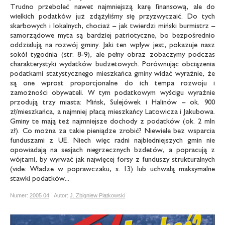
Trudno przeboleć nawet najmniejszą karę finansową, ale do
wielkich podatków już zdążyliśmy się przyzwyczaić. Do tych
skarbowych i lokalnych, chociaż – jak twierdzi miński burmistrz –
samorządowe myta są bardziej patriotyczne, bo bezpośrednio
oddziałują na rozwój gminy. Jaki ten wpływ jest, pokazuje nasz
sokół tygodnia (str. 8-9), ale pełny obraz zobaczymy podczas
charakterystyki wydatków budżetowych. Porównując obciążenia
podatkami statystycznego mieszkańca gminy widać wyraźnie, że
są one wprost proporcjonalne do ich tempa rozwoju i
zamożności obywateli. W tym podatkowym wyścigu wyraźnie
przodują trzy miasta: Mińsk, Sulejówek i Halinów – ok. 900
zł/mieszkańca, a najmniej płacą mieszkańcy Latowicza i Jakubowa.
Gminy te mają też najmniejsze dochody z podatków (ok. 2 mln
zł). Co można za takie pieniądze zrobić? Niewiele bez wsparcia
funduszami z UE. Niech więc radni najbiedniejszych gmin nie
opowiadają na sesjach niegrzecznych bzdetów, a popracują z
wójtami, by wyrwać jak najwięcej forsy z funduszy strukturalnych
(vide: Władze w poprawczaku, s. 13) lub uchwalą maksymalne
stawki podatków...
Numer:
2005 04
Autor:
J. Zbigniew Piątkowski