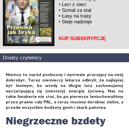
•
Leci z sieci
•
Szmal za stal
•
Łasy na trasy
•
Sieje nadzieje
KUP SUBSKRYPCJĘ
Drodzy czytelnicy
Niemcy to naród posłuszny i wytrwale pracujący na swój
dobrobyt. Teraz niemieccy lekarze odkryli, że najlepiej
być leniwym, bo wtedy na długie lata zachowujemy
wyczerpującą się (niestety) energię życiową. Nas na
takie fanaberie nie stać, bo po pierwsze leniuchowaliśmy
przez prawie cały PRL, a teraz musimy dorabiać siebie, a
przede wszystkim budżety gmin i skarb państwa
Niegrzeczne bzdety