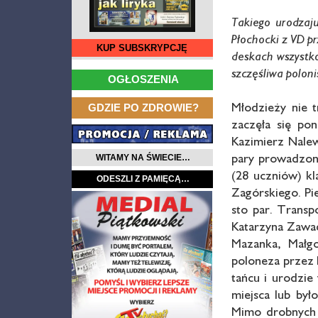
Takiego urodzaj
Płochocki z VD 
KUP SUBSKRYPCJĘ
deskach wszystko
…
szczęśliwa polon
OGŁOSZENIA
…
Młodzieży nie t
GDZIE PO ZDROWIE?
zaczęła się po
Kazimierz Nalew
pary prowadzone
WITAMY NA ŚWIECIE…
(28 uczniów) kl
ODESZLI Z PAMIĘCĄ…
Zagórskiego. Pi
sto par. Trans
Katarzyna Zawad
Mazanka, Małgo
poloneza przez E
tańcu i urodzi
miejsca lub był
Mimo drobnych 