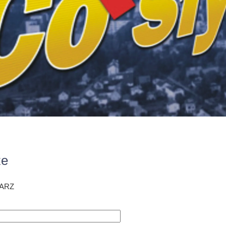
ze
ARZ