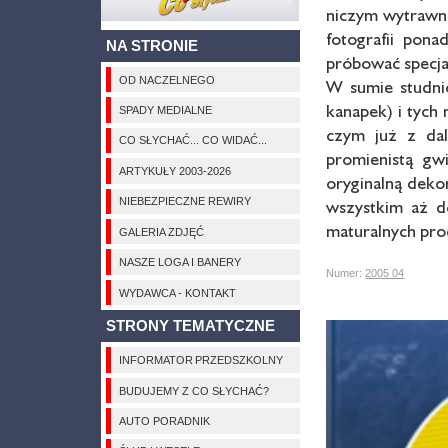
niczym wytrawni
fotografii pon
NA STRONIE
próbować specja
OD NACZELNEGO
W sumie studni
kanapek) i tych 
SPADY MEDIALNE
czym już z dal
CO SŁYCHAĆ... CO WIDAĆ...
promienistą gw
ARTYKUŁY 2003-2026
oryginalną dekor
NIEBEZPIECZNE REWIRY
wszystkim aż do
maturalnych pr
GALERIA ZDJĘĆ
NASZE LOGA I BANERY
Numer:
2005 04
WYDAWCA - KONTAKT
STRONY TEMATYCZNE
INFORMATOR PRZEDSZKOLNY
BUDUJEMY Z CO SŁYCHAĆ?
AUTO PORADNIK