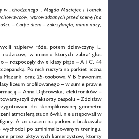
zły w „chodzonego”, Magda Maciejec i Tomek
o wychowawców, wprowadzanych przed scenę (na
zności. – Carpe diem – zakrzyknęła, mimo nocy,
ycili najpierw róże, potem dziewczyny i...
 rodziców, w imieniu których zabrał głos
 – rozpoczęły dwie klasy piąte – A i C, 44
epańską. Po nich ruszyła na parkiet liczna
eja Mazanki oraz 25-osobowa V B Sławomira
lasy liceum profilowanego – w sumie prawie
ormacją – Anna Dąbrowska, elektroników –
owarzyszyli dyrektorzy zespołu – Zdzisław
rzygotowani do skomplikowanej geometrii
dzeni atmosferą studniówki, nie ustępowali w
igury. A że czasem na parkiecie brakowało
ze wychodzi po zminimalizowanym treningu.
lone przez aktywnych kamerzystów, którzy