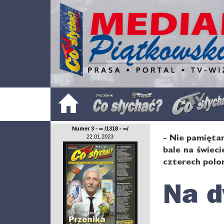
Numer 3 - ∞ /1318 - ∞/
- Nie pamięta
22.01.2023
bale na świec
czterech polo
Na d