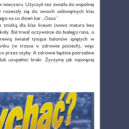
 wieczoru. Użyczyli też światła do wspólnej
 rozeszły się do swoich odświętnych klas
go na co dzień bar „Oaza”.
 zniżką dla klas liceum (nowa matura bez
koły. Bal trwał oczywiście do białego rana, o
rewią świateł tysiące balonów spiętych w
ynku (w trosce o zdrowie pociech), więc
ylko przez szyby. A zdrowie będzie potrzebne
ub uzupełnić braki. Życzymy jak najwięcej