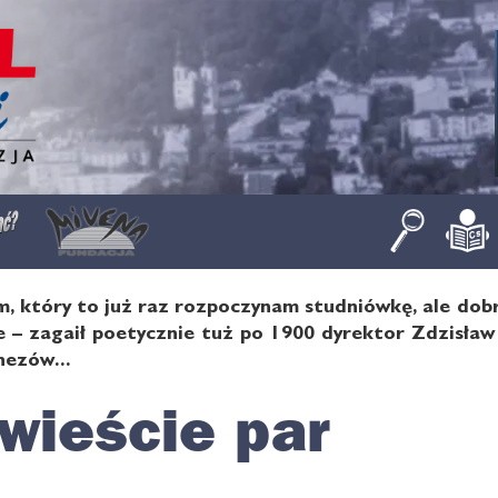
m, który to już raz rozpoczynam studniówkę, ale dobr
ie – zagaił poetycznie tuż po 1900 dyrektor Zdzisła
nezów...
wieście par