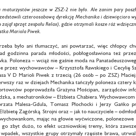
u maturzystów jeszcze w ZSZ-2 nie było. Ale zanim pary pos
przedstawili czteroosobową dyrekcję Mechanika i dziewięcior
 zajął sprzęt zespołu Relax), gdzie otrzymali kosze róż wdzięc
istka Mariola Piwek.
rzeba było ani tłumaczyć, ani powtarzać, więc chłopcy chw
nad godzinna parada młodości, pobłogosławiona też przez
ka. Poloneza – wciąż nie gaśnie moda na Panatadeuszowego
 przez wychowawców – Krzysztofa Rawskiego i Cecylię Szcz
asa V D Marioli Piwek z trzecią (26 osób – po ZSZ) Maci
erwszy raz w dziejach Mechanika tańczyły poloneza cztery k
portowców poprowadziła Grażyna Mościpan, zarządców inf
zka, a mechatroników – Elżbieta Chabiera. Wychowawcom t
rzata Malesa-Gdula, Tomasz Płochocki i Jerzy Gańko p
lżbietę Zagórską. Strojni oraz – jak to nauczyciele – odmło
e wychowankom, mając na głowie wyćwiczone, polonezowe f
o go zbyt dużo, to efekt uczniowskiej tremy, która zaws
wpadek, wszystkie grupy otrzymały rzęsiste brawa, utrwa