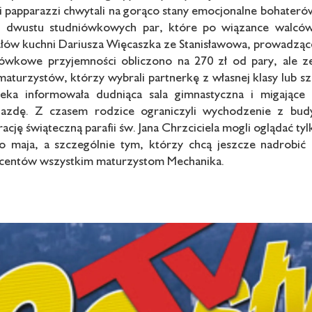
 papparazzi chwytali na gorąco stany emocjonalne bohaterów
ad dwustu studniówkowych par, które po wiązance walców
łów kuchni Dariusza Więcaszka ze Stanisławowa, prowadzące
ówkowe przyjemności obliczono na 270 zł od pary, ale ze
maturzystów, którzy wybrali partnerkę z własnej klasy lub sz
eka informowała dudniąca sala gimnastyczna i migające 
iazdę. Z czasem rodzice ograniczyli wychodzenie z bud
ację świąteczną parafii św. Jana Chrzciciela mogli oglądać t
 maja, a szczególnie tym, którzy chcą jeszcze nadrobić l
ocentów wszystkim maturzystom Mechanika.