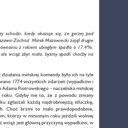
schodzi, kiedy okazuje się, że gorzej pod
rszawa-Zachód. Mińsk Mazowiecki zajął drugie
orównaniu z rokiem ubiegłym spadła o 17,4%.
le wciąż zbyt mała, byśmy spadli choćby na
 działania mińskiej komendy było ich na tyle
towano 1774 wszystkich zdarzeń (wypadków i
 Adama Piotrowskiego - naczelnika mińskiej
o roku. Gdyby nie to, że z powodu zmiany
 zgłaszali każdą najdrobniejszą stłuczkę,
ach. Choć brzmi to mało prawdopodobnie,
m, którzy w minionym roku jeździli wolniej
ść wciąż jest główną przyczyną wypadków, w