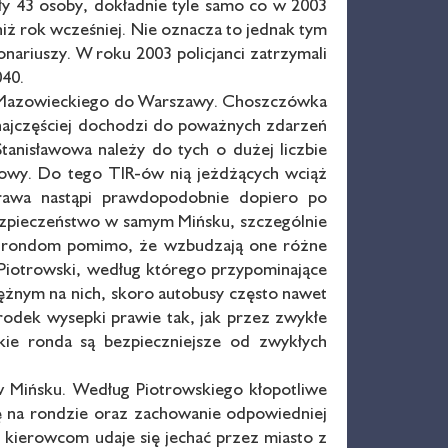
y 43 osoby, dokładnie tyle samo co w 2003
niż rok wcześniej. Nie oznacza to jednak tym
ariuszy. W roku 2003 policjanci zatrzymali
040.
ka Mazowieckiego do Warszawy. Choszczówka
 najczęściej dochodzi do poważnych zdarzeń
tanisławowa należy do tych o dużej liczbie
towy. Do tego TIR-ów nią jeżdżących wciąż
prawa nastąpi prawdopodobnie dopiero po
zpieczeństwo w samym Mińsku, szczególnie
nym rondom pomimo, że wzbudzają one różne
 Piotrowski, według którego przypominające
rężnym na nich, skoro autobusy często nawet
środek wysepki prawie tak, jak przez zwykłe
kie ronda są bezpieczniejsze od zwykłych
w Mińsku. Według Piotrowskiego kłopotliwe
ię na rondzie oraz zachowanie odpowiedniej
 kierowcom udaje się jechać przez miasto z