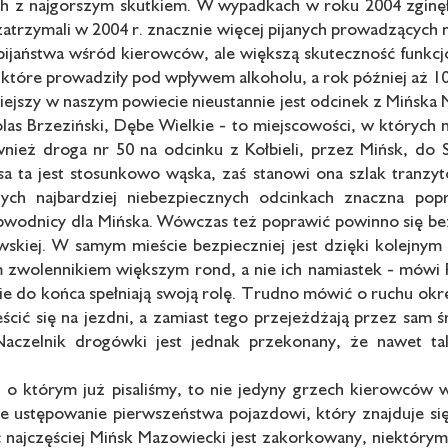
h z najgorszym skutkiem. W wypadkach w roku 2004 zginęł
 zatrzymali w 2004 r. znacznie więcej pijanych prowadzących 
ijaństwa wśród kierowców, ale większą skuteczność funkcjon
 które prowadziły pod wpływem alkoholu, a rok później aż 1
iejszy w naszym powiecie nieustannie jest odcinek z Mińs
olas Brzeziński, Dębe Wielkie - to miejscowości, w których
ież droga nr 50 na odcinku z Kołbieli, przez Mińsk, do S
 ta jest stosunkowo wąska, zaś stanowi ona szlak tranzy
ych najbardziej niebezpiecznych odcinkach znaczna po
wodnicy dla Mińska. Wówczas też poprawić powinno się be
awskiej. W samym mieście bezpieczniej jest dzięki kolej
m zwolennikiem większym rond, a nie ich namiastek - mówi
nie do końca spełniają swoją rolę. Trudno mówić o ruchu ok
eścić się na jezdni, a zamiast tego przejeżdżają przez sam 
Naczelnik drogówki jest jednak przekonany, że nawet ta
 o którym już pisaliśmy, to nie jedyny grzech kierowców 
że ustępowanie pierwszeństwa pojazdowi, który znajduje s
 najczęściej Mińsk Mazowiecki jest zakorkowany, niektórym