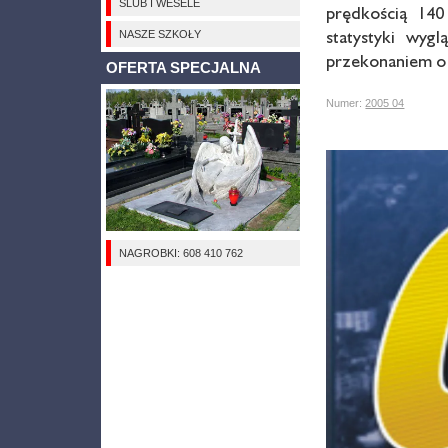
ŚLUB I WESELE
prędkością 140
statystyki wyg
NASZE SZKOŁY
przekonaniem o 
OFERTA SPECJALNA
Numer:
2005 04
NAGROBKI: 608 410 762