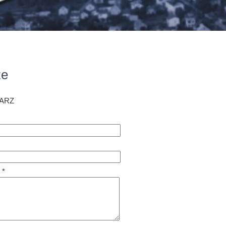
ze
ARZ
 *