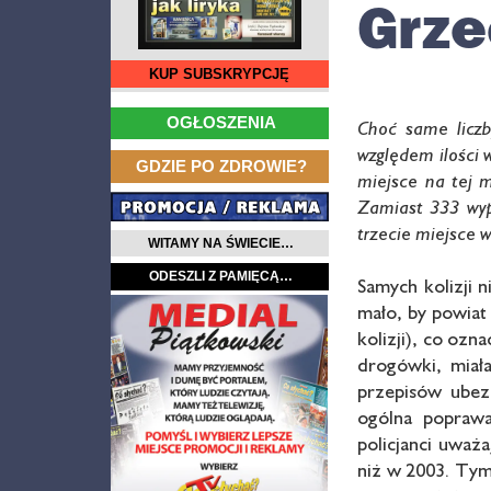
Grze
KUP SUBSKRYPCJĘ
…
OGŁOSZENIA
Choć same liczb
względem ilości 
…
GDZIE PO ZDROWIE?
miejsce na tej 
Zamiast 333 wyp
trzecie miejsce w
WITAMY NA ŚWIECIE…
ODESZLI Z PAMIĘCĄ…
Samych kolizji n
mało, by powiat
kolizji), co oz
drogówki, miał
przepisów ubezp
ogólna poprawa
policjanci uważ
niż w 2003. Tym