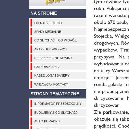
tym również tyc
roku. Policjanci
NA STRONIE
razem wzrostu p
około 670 osób,
OD NACZELNEGO
Najniebezpieczn
SPADY MEDIALNE
Stojecka, Wielg
CO SŁYCHAĆ... CO WIDAĆ...
drogowych. Równ
wypadków. Trasa
ARTYKUŁY 2003-2026
przybywa. Na t
NIEBEZPIECZNE REWIRY
wybudowaniu ob
GALERIA ZDJĘĆ
na ulicy Warsz
NASZE LOGA I BANERY
emocje. - Jeste
ronda „placki” 
WYDAWCA - KONTAKT
nie próbują zmi
STRONY TEMATYCZNE
skrzyżowanie. 
skrzyżowań.
INFORMATOR PRZEDSZKOLNY
Złe parkowanie,
BUDUJEMY Z CO SŁYCHAĆ?
okazuje się tak
AUTO PORADNIK
prędkości. Choć