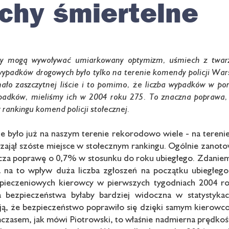
chy śmiertelne
y mogą wywoływać umiarkowany optymizm, uśmiech z twarzy 
wypadków drogowych było tylko na terenie komendy policji Wa
mało zaszczytnej liście i to pomimo, że liczba wypadków w p
adków, mieliśmy ich w 2004 roku 275. To znaczna poprawa, a
 rankingu komend policji stołecznej.
ie było już na naszym terenie rekorodowo wiele - na terenie
 zajął szóste miejsce w stołecznym rankingu. Ogólnie zano
nacza poprawę o 0,7% w stosunku do roku ubiegłego. Zdaniem
a na to wpływ duża liczba zgłoszeń na początku ubiegłeg
ieczeniowych kierowcy w pierwszych tygodniach 2004 roku
 bezpieczeństwa byłaby bardziej widoczna w statystyk
ają, że bezpieczeństwo poprawiło się dzięki samym kierowco
czasem, jak mówi Piotrowski, to właśnie nadmierna prędko