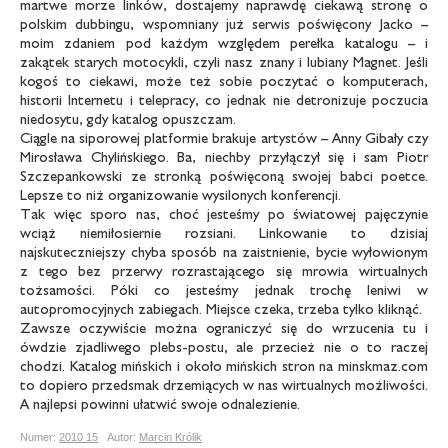
martwe morze linków, dostajemy naprawdę ciekawą stronę o
polskim dubbingu, wspomniany już serwis poświęcony Jacko –
moim zdaniem pod każdym względem perełka katalogu – i
zakątek starych motocykli, czyli nasz znany i lubiany Magnet. Jeśli
kogoś to ciekawi, może też sobie poczytać o komputerach,
historii Internetu i telepracy, co jednak nie detronizuje poczucia
niedosytu, gdy katalog opuszczam.
Ciągle na siporowej platformie brakuje artystów – Anny Gibały czy
Mirosława Chylińskiego. Ba, niechby przyłączył się i sam Piotr
Szczepankowski ze stronką poświęconą swojej babci poetce.
Lepsze to niż organizowanie wysilonych konferencji.
Tak więc sporo nas, choć jesteśmy po światowej pajęczynie
wciąż niemiłosiernie rozsiani. Linkowanie to dzisiaj
najskuteczniejszy chyba sposób na zaistnienie, bycie wyłowionym
z tego bez przerwy rozrastającego się mrowia wirtualnych
tożsamości. Póki co jesteśmy jednak trochę leniwi w
autopromocyjnych zabiegach. Miejsce czeka, trzeba tylko kliknąć.
Zawsze oczywiście można ograniczyć się do wrzucenia tu i
ówdzie zjadliwego plebs-postu, ale przecież nie o to raczej
chodzi. Katalog mińskich i około mińskich stron na minskmaz.com
to dopiero przedsmak drzemiących w nas wirtualnych możliwości.
A najlepsi powinni ułatwić swoje odnalezienie.
Numer:
2010 15
Autor:
Marcin Królik