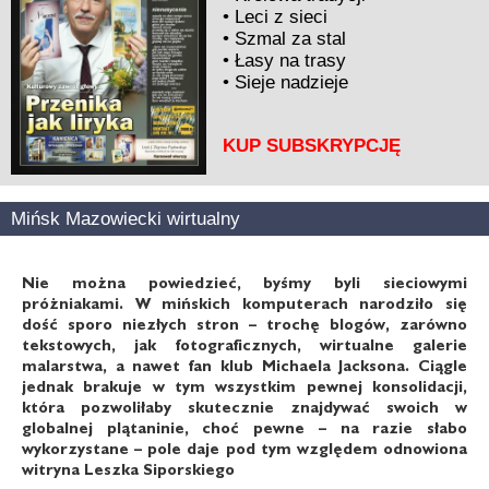
•
Leci z sieci
•
Szmal za stal
•
Łasy na trasy
•
Sieje nadzieje
KUP SUBSKRYPCJĘ
Mińsk Mazowiecki wirtualny
Nie można powiedzieć, byśmy byli sieciowymi
próżniakami. W mińskich komputerach narodziło się
dość sporo niezłych stron – trochę blogów, zarówno
tekstowych, jak fotograficznych, wirtualne galerie
malarstwa, a nawet fan klub Michaela Jacksona. Ciągle
jednak brakuje w tym wszystkim pewnej konsolidacji,
która pozwoliłaby skutecznie znajdywać swoich w
globalnej plątaninie, choć pewne – na razie słabo
wykorzystane – pole daje pod tym względem odnowiona
witryna Leszka Siporskiego