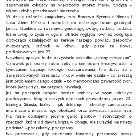
zapamiętale cykający na większości imprez Marek Łodyga -
nikomu chyba przedstawiać nie trzeba.
W dziale różności znajdziemy m.in. Bractwo Rycerskie Miecza i
Łuku Ziemi Mińskiej i odnośnik do mińskiego forum gazety.pl.
Janusz Stankiewicz rozsnuwa genealogię swojej rodziny, tudzież
luźne uwagi o życiu w ogóle. Obficie wygląda również podgrupa
dotycząca działających na terenie naszego powiatu zespołów
muzycznych, których w chwili, gdy piszę te słowa,
podlinkowanych jest 22.
Najwięcej apetytu budzi oczywiście zakładka „strony mińszczan”.
Człowiek już ostrzy sobie zęby na ten boom kreatywności, a
tymczasem doznaje lekkiego rozczarowania. Nie dość, że z
zarejestrowanych szesnastu linków wiele nie działa – co zresztą
jest problemem całego działu – to merytoryczna zawartość tych,
które jednak żyją, nie przynosi rewelacji.
Już na początek projekt bardzo ambitny w swym lokalnym
patriotyzmie, blog o naszych okolicach prowadzony przez 23-
letniego Situsia, który – jak deklaruje – chciałby zamieszczać
informacje o mieście, jego okolicach oraz powiatach ościennych.
Na razie dostajemy jedynie garść postów historycznych o
rzeczach, które od dawna krążą w obiegu. Ale skrzydeł nie należy
podcinać – poczekamy, poczytamy.
Na pocieszenie, gdy pokonamy frustrację przeprawy przez