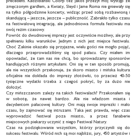
precedens. Kadzidlański Coorp też jakoś przeżył mój występ ze
zmęczonym gardłem, a Kwiaty, Sleyd i Jame Roma nie gniewały się
na tylko półgodzinne koncerty, widząc przed sobą rozbawioną i
skandującą – jeszcze, jeszcze – publiczność. Zabrakło tylko czasu
na festiwalową integrację, ale jednodniowa formuła festiwalu ma
swój reżim czasowy.
Powrót do dwudniowej imprezy jest oczywiście możliwy, ale przy
spełnieniu kilku warunków. Jednym z nich jest miejsce festiwalu.
Choć Zakinie okazało się przyjazne, wielu gości nie mogło pojąć,
dlaczego przeprowadziliśmy się spod pałacu. Czy miałem im
opowiadać, że tam nas nie chcą, bo sprowadzamy sponsorów
handlujących różnymi artykułami. Oni się w ten sposób promują,
ale nie wszystkich przekonuje, że skoro miasto i mińska kultura
oficjalnie nie dokłada do imprezy złotówki, to przecież 40-50
tysięczne wydatki trzeba z czegoś pokryć, by za dużo nie
dołożyć.
Czy mińszczanom zależy na takich festiwalach? Przekonałem się
w sobotę, że nawet bardzo. Ale nie władzom miasta i
decydentom pałacowej kultury. Oni mają swoje imprezki i mało
czasu, by zajmować się intruzami. Taka jest prawda, więc czas
wyprowadzić festiwal poza miasto, a przez fanaberie
miejscowych piekarzy uczynić z niego Festiwal Natury.
Czas na podziękowanie wszystkim, którzy przyczynili się do
sukcesu festiwalu. Wśród nich są moi najbliżsi, jury, 450 artystów i