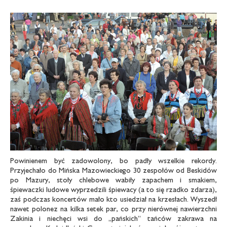
Powinienem być zadowolony, bo padły wszelkie rekordy.
Przyjechało do Mińska Mazowieckiego 30 zespołów od Beskidów
po Mazury, stoły chlebowe wabiły zapachem i smakiem,
śpiewaczki ludowe wyprzedzili śpiewacy (a to się rzadko zdarza),
zaś podczas koncertów mało kto usiedział na krzesłach. Wyszedł
nawet polonez na kilka setek par, co przy nierównej nawierzchni
Zakinia i niechęci wsi do „pańskich” tańców zakrawa na