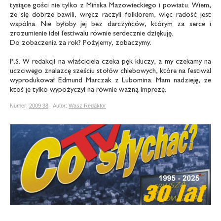
tysiące gości nie tylko z Mińska Mazowieckiego i powiatu. Wiem,
że się dobrze bawili, wręcz raczyli folklorem, więc radość jest
wspólna. Nie byłoby jej bez darczyńców, którym za serce i
zrozumienie idei festiwalu równie serdecznie dziękuję.
Do zobaczenia za rok? Pożyjemy, zobaczymy.
P.S. W redakcji na właściciela czeka pęk kluczy, a my czekamy na
uczciwego znalazcę sześciu stołów chlebowych, które na festiwal
wyprodukował Edmund Marczak z Lubomina. Mam nadzieję, że
ktoś je tylko wypożyczył na równie ważną imprezę.
Numer:
2009 38
Autor:
Wasz Redaktor