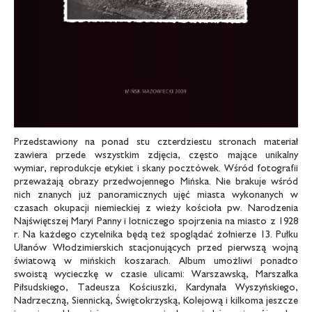
Przedstawiony na ponad stu czterdziestu stronach materiał
zawiera przede wszystkim zdjęcia, często mające unikalny
wymiar, reprodukcje etykiet i skany pocztówek. Wśród fotografii
przeważają obrazy przedwojennego Mińska. Nie brakuje wśród
nich znanych już panoramicznych ujęć miasta wykonanych w
czasach okupacji niemieckiej z wieży kościoła pw. Narodzenia
Najświętszej Maryi Panny i lotniczego spojrzenia na miasto z 1928
r. Na każdego czytelnika będą też spoglądać żołnierze 13. Pułku
Ułanów Włodzimierskich stacjonujących przed pierwszą wojną
światową w mińskich koszarach. Album umożliwi ponadto
swoistą wycieczkę w czasie ulicami: Warszawską, Marszałka
Piłsudskiego, Tadeusza Kościuszki, Kardynała Wyszyńskiego,
Nadrzeczną, Siennicką, Świętokrzyską, Kolejową i kilkoma jeszcze