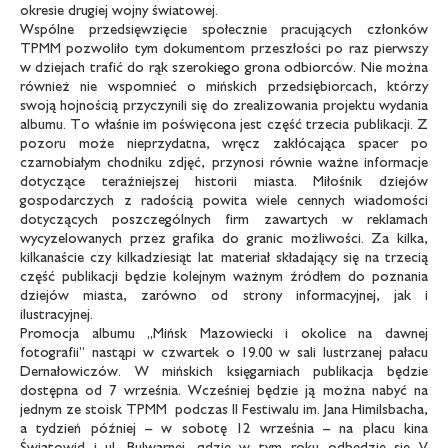
okresie drugiej wojny światowej.
Wspólne przedsięwzięcie społecznie pracujących członków
TPMM pozwoliło tym dokumentom przeszłości po raz pierwszy
w dziejach trafić do rąk szerokiego grona odbiorców. Nie można
również nie wspomnieć o mińskich przedsiębiorcach, którzy
swoją hojnością przyczynili się do zrealizowania projektu wydania
albumu. To właśnie im poświęcona jest część trzecia publikacji. Z
pozoru może nieprzydatna, wręcz zakłócająca spacer po
czarnobiałym chodniku zdjęć, przynosi równie ważne informacje
dotyczące teraźniejszej historii miasta. Miłośnik dziejów
gospodarczych z radością powita wiele cennych wiadomości
dotyczących poszczególnych firm zawartych w reklamach
wycyzelowanych przez grafika do granic możliwości. Za kilka,
kilkanaście czy kilkadziesiąt lat materiał składający się na trzecią
część publikacji będzie kolejnym ważnym źródłem do poznania
dziejów miasta, zarówno od strony informacyjnej, jak i
ilustracyjnej.
Promocja albumu „Mińsk Mazowiecki i okolice na dawnej
fotografii” nastąpi w czwartek o 19.00 w sali lustrzanej pałacu
Dernałowiczów. W mińskich księgarniach publikacja będzie
dostępna od 7 września. Wcześniej będzie ją można nabyć na
jednym ze stoisk TPMM podczas II Festiwalu im. Jana Himilsbacha,
a tydzień później – w sobotę 12 września – na placu kina
Światowid i ul. Bulwarnej, gdzie w tym roku odbędzie się V