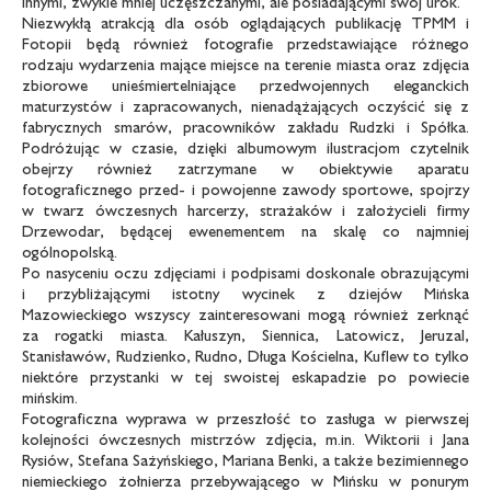
innymi, zwykle mniej uczęszczanymi, ale posiadającymi swój urok.
Niezwykłą atrakcją dla osób oglądających publikację TPMM i
Fotopii będą również fotografie przedstawiające różnego
rodzaju wydarzenia mające miejsce na terenie miasta oraz zdjęcia
zbiorowe unieśmiertelniające przedwojennych eleganckich
maturzystów i zapracowanych, nienadążających oczyścić się z
fabrycznych smarów, pracowników zakładu Rudzki i Spółka.
Podróżując w czasie, dzięki albumowym ilustracjom czytelnik
obejrzy również zatrzymane w obiektywie aparatu
fotograficznego przed- i powojenne zawody sportowe, spojrzy
w twarz ówczesnych harcerzy, strażaków i założycieli firmy
Drzewodar, będącej ewenementem na skalę co najmniej
ogólnopolską.
Po nasyceniu oczu zdjęciami i podpisami doskonale obrazującymi
i przybliżającymi istotny wycinek z dziejów Mińska
Mazowieckiego wszyscy zainteresowani mogą również zerknąć
za rogatki miasta. Kałuszyn, Siennica, Latowicz, Jeruzal,
Stanisławów, Rudzienko, Rudno, Długa Kościelna, Kuflew to tylko
niektóre przystanki w tej swoistej eskapadzie po powiecie
mińskim.
Fotograficzna wyprawa w przeszłość to zasługa w pierwszej
kolejności ówczesnych mistrzów zdjęcia, m.in. Wiktorii i Jana
Rysiów, Stefana Sażyńskiego, Mariana Benki, a także bezimiennego
niemieckiego żołnierza przebywającego w Mińsku w ponurym