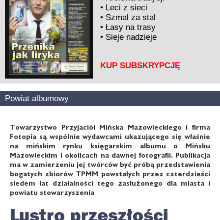
•
Leci z sieci
•
Szmal za stal
•
Łasy na trasy
•
Sieje nadzieje
KUP SUBSKRYPCJĘ
Powiat albumowy
Towarzystwo Przyjaciół Mińska Mazowieckiego i firma
Fotopia są wspólnie wydawcami ukazującego się właśnie
na mińskim rynku księgarskim albumu o Mińsku
Mazowieckim i okolicach na dawnej fotografii. Publikacja
ma w zamierzeniu jej twórców być próbą przedstawienia
bogatych zbiorów TPMM powstałych przez czterdzieści
siedem lat działalności tego zasłużonego dla miasta i
powiatu stowarzyszenia
Lustro przeszłości