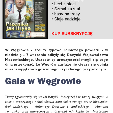
•
Leci z sieci
•
Szmal za stal
•
Łasy na trasy
•
Sieje nadzieje
KUP SUBSKRYPCJĘ
W Węgrowie - stolicy typowo rolniczego powiatu - w
niedzielę - 7 września odbyły się Dożynki Województwa
Mazowieckiego. Uczestnicy uroczystości mogli się tego
dnia przekonać, że Węgrów zasłużenie cieszy się opinią
miasta wyjątkowo gościnnego i życzliwego przyjezdnym
Gala w Węgrowie
Tłumy zgromadziły się wokół Bazyliki Mniejszej i w samej świątyni, w
czasie uroczystego nabożeństwa koncelebrowanego przez biskupów:
drohiczyńskiego - Antoniego Dydycza i siedleckiego - Henryka
Tomasika oraz miejscowych i przyjezdnych kapłanów. Następnie