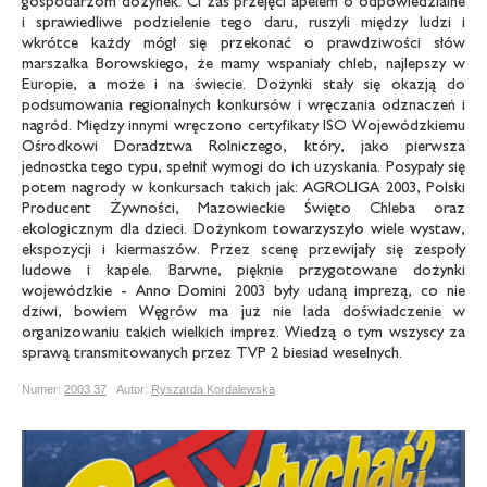
gospodarzom dożynek. Ci zaś przejęci apelem o odpowiedzialne
i sprawiedliwe podzielenie tego daru, ruszyli między ludzi i
wkrótce każdy mógł się przekonać o prawdziwości słów
marszałka Borowskiego, że mamy wspaniały chleb, najlepszy w
Europie, a może i na świecie. Dożynki stały się okazją do
podsumowania regionalnych konkursów i wręczania odznaczeń i
nagród. Między innymi wręczono certyfikaty ISO Wojewódzkiemu
Ośrodkowi Doradztwa Rolniczego, który, jako pierwsza
jednostka tego typu, spełnił wymogi do ich uzyskania. Posypały się
potem nagrody w konkursach takich jak: AGROLIGA 2003, Polski
Producent Żywności, Mazowieckie Święto Chleba oraz
ekologicznym dla dzieci. Dożynkom towarzyszyło wiele wystaw,
ekspozycji i kiermaszów. Przez scenę przewijały się zespoły
ludowe i kapele. Barwne, pięknie przygotowane dożynki
wojewódzkie - Anno Domini 2003 były udaną imprezą, co nie
dziwi, bowiem Węgrów ma już nie lada doświadczenie w
organizowaniu takich wielkich imprez. Wiedzą o tym wszyscy za
sprawą transmitowanych przez TVP 2 biesiad weselnych.
Numer:
2003 37
Autor:
Ryszarda Kordalewska