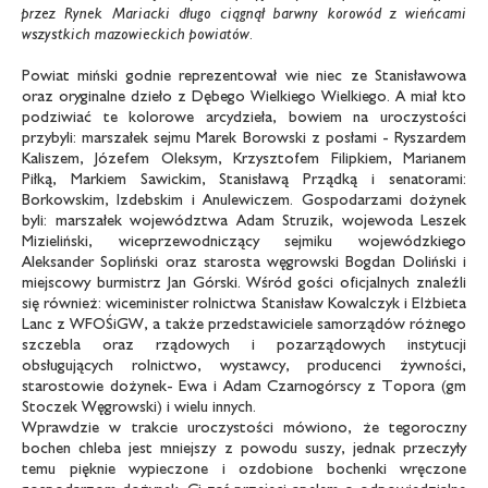
przez Rynek Mariacki długo ciągnął barwny korowód z wieńcami
wszystkich mazowieckich powiatów.
Powiat miński godnie reprezentował wie niec ze Stanisławowa
oraz oryginalne dzieło z Dębego Wielkiego Wielkiego. A miał kto
podziwiać te kolorowe arcydzieła, bowiem na uroczystości
przybyli: marszałek sejmu Marek Borowski z posłami - Ryszardem
Kaliszem, Józefem Oleksym, Krzysztofem Filipkiem, Marianem
Piłką, Markiem Sawickim, Stanisławą Prządką i senatorami:
Borkowskim, Izdebskim i Anulewiczem. Gospodarzami dożynek
byli: marszałek województwa Adam Struzik, wojewoda Leszek
Mizieliński, wiceprzewodniczący sejmiku wojewódzkiego
Aleksander Sopliński oraz starosta węgrowski Bogdan Doliński i
miejscowy burmistrz Jan Górski. Wśród gości oficjalnych znaleźli
się również: wiceminister rolnictwa Stanisław Kowalczyk i Elżbieta
Lanc z WFOŚiGW, a także przedstawiciele samorządów różnego
szczebla oraz rządowych i pozarządowych instytucji
obsługujących rolnictwo, wystawcy, producenci żywności,
starostowie dożynek- Ewa i Adam Czarnogórscy z Topora (gm
Stoczek Węgrowski) i wielu innych.
Wprawdzie w trakcie uroczystości mówiono, że tegoroczny
bochen chleba jest mniejszy z powodu suszy, jednak przeczyły
temu pięknie wypieczone i ozdobione bochenki wręczone