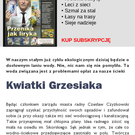
•
Leci z sieci
•
Szmal za stal
•
Łasy na trasy
•
Sieje nadzieje
KUP SUBSKRYPCJĘ
W naszym stałym już cyklu ekologicznym dzisiaj będzie o
dosłownym laniu wody. Nie, nic nam się nie pomyliło. Ta
woda związana jest z problemami opłat za nasze ścieki
Kwiatki Grzesiaka
Będąc członkiem zarządu miasta radny Czesław Czyżkowski
zapragnął uzyskać przychylność swoich sąsiadów i zafundował
sobie (a przy okazji także im) sieć wodociągową i kanalizacyjną.
Takie przynajmniej miał chłopina plany. Idea radnego ziścić się
miała na osiedlu im. Sikorskiego. Sęk jednak w tym, że całe to
wodno-ściekowe przedsięwzięcie zaistniało w polu. Twórcza