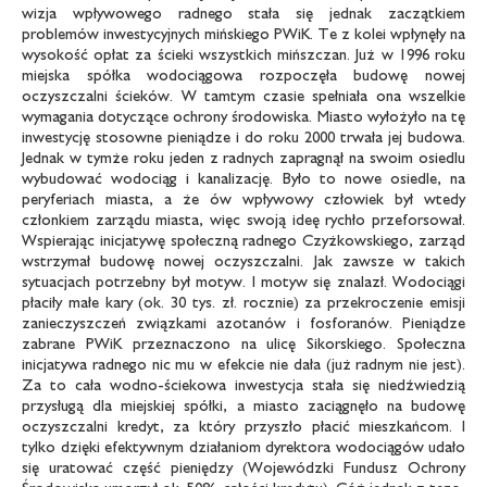
wizja wpływowego radnego stała się jednak zaczątkiem
problemów inwestycyjnych mińskiego PWiK. Te z kolei wpłynęły na
wysokość opłat za ścieki wszystkich mińszczan. Już w 1996 roku
miejska spółka wodociągowa rozpoczęła budowę nowej
oczyszczalni ścieków. W tamtym czasie spełniała ona wszelkie
wymagania dotyczące ochrony środowiska. Miasto wyłożyło na tę
inwestycję stosowne pieniądze i do roku 2000 trwała jej budowa.
Jednak w tymże roku jeden z radnych zapragnął na swoim osiedlu
wybudować wodociąg i kanalizację. Było to nowe osiedle, na
peryferiach miasta, a że ów wpływowy człowiek był wtedy
członkiem zarządu miasta, więc swoją ideę rychło przeforsował.
Wspierając inicjatywę społeczną radnego Czyżkowskiego, zarząd
wstrzymał budowę nowej oczyszczalni. Jak zawsze w takich
sytuacjach potrzebny był motyw. I motyw się znalazł. Wodociągi
płaciły małe kary (ok. 30 tys. zł. rocznie) za przekroczenie emisji
zanieczyszczeń związkami azotanów i fosforanów. Pieniądze
zabrane PWiK przeznaczono na ulicę Sikorskiego. Społeczna
inicjatywa radnego nic mu w efekcie nie dała (już radnym nie jest).
Za to cała wodno-ściekowa inwestycja stała się niedźwiedzią
przysługą dla miejskiej spółki, a miasto zaciągnęło na budowę
oczyszczalni kredyt, za który przyszło płacić mieszkańcom. I
tylko dzięki efektywnym działaniom dyrektora wodociągów udało
się uratować część pieniędzy (Wojewódzki Fundusz Ochrony