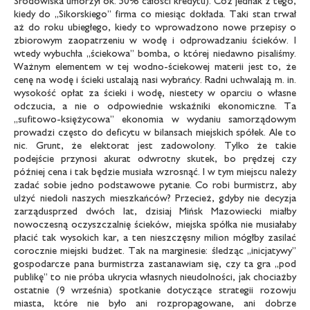
Środowiska umorzył ok. 50% całości kredytu). Cóż jednak z tego,
kiedy do „Sikorskiego” firma co miesiąc dokłada. Taki stan trwał
aż do roku ubiegłego, kiedy to wprowadzono nowe przepisy o
zbiorowym zaopatrzeniu w wodę i odprowadzaniu ścieków. I
wtedy wybuchła „ściekowa” bomba, o której niedawno pisaliśmy.
Ważnym elementem w tej wodno-ściekowej materii jest to, że
cenę na wodę i ścieki ustalają nasi wybrańcy. Radni uchwalają m. in.
wysokość opłat za ścieki i wodę, niestety w oparciu o własne
odczucia, a nie o odpowiednie wskaźniki ekonomiczne. Ta
„sufitowo-księżycowa” ekonomia w wydaniu samorządowym
prowadzi często do deficytu w bilansach miejskich spółek. Ale to
nic. Grunt, że elektorat jest zadowolony. Tylko że takie
podejście przynosi akurat odwrotny skutek, bo prędzej czy
później cena i tak będzie musiała wzrosnąć. I w tym miejscu należy
zadać sobie jedno podstawowe pytanie. Co robi burmistrz, aby
ulżyć niedoli naszych mieszkańców? Przecież, gdyby nie decyzja
zarządusprzed dwóch lat, dzisiaj Mińsk Mazowiecki miałby
nowoczesną oczyszczalnię ścieków, miejska spółka nie musiałaby
płacić tak wysokich kar, a ten nieszczęsny milion mógłby zasilać
corocznie miejski budżet. Tak na marginesie: śledząc „inicjatywy”
gospodarcze pana burmistrza zastanawiam się, czy ta gra „pod
publikę” to nie próba ukrycia własnych nieudolności, jak chociażby
ostatnie (9 września) spotkanie dotyczące strategii rozowju
miasta, które nie było ani rozpropagowane, ani dobrze