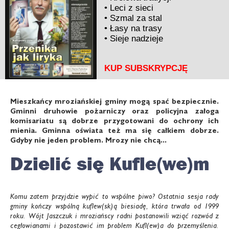
•
Leci z sieci
•
Szmal za stal
•
Łasy na trasy
•
Sieje nadzieje
KUP SUBSKRYPCJĘ
Mieszkańcy mroziańskiej gminy mogą spać bezpiecznie.
Gminni druhowie pożarniczy oraz policyjna załoga
komisariatu są dobrze przygotowani do ochrony ich
mienia. Gminna oświata też ma się całkiem dobrze.
Gdyby nie jeden problem. Mrozy nie chcą...
Dzielić się Kufle(we)m
Komu zatem przyjdzie wypić to wspólne piwo? Ostatnia sesja rady
gminy kończy wspólną kuflew(sk)ą biesiadę, która trwała od 1999
roku. Wójt Jaszczuk i mroziańscy radni postanowili wziąć rozwód z
cegłowianami i pozostawić im problem Kufl(ew)a do przemyślenia.