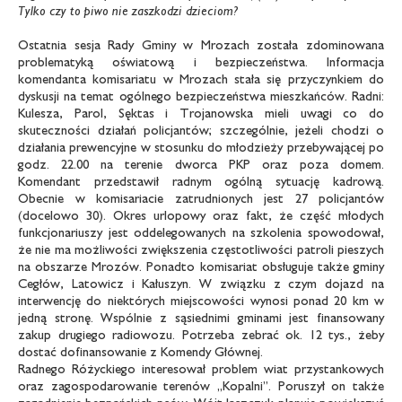
Tylko czy to piwo nie zaszkodzi dzieciom?
Ostatnia sesja Rady Gminy w Mrozach została zdominowana
problematyką oświatową i bezpieczeństwa. Informacja
komendanta komisariatu w Mrozach stała się przyczynkiem do
dyskusji na temat ogólnego bezpieczeństwa mieszkańców. Radni:
Kulesza, Parol, Sęktas i Trojanowska mieli uwagi co do
skuteczności działań policjantów; szczególnie, jeżeli chodzi o
działania prewencyjne w stosunku do młodzieży przebywającej po
godz. 22.00 na terenie dworca PKP oraz poza domem.
Komendant przedstawił radnym ogólną sytuację kadrową.
Obecnie w komisariacie zatrudnionych jest 27 policjantów
(docelowo 30). Okres urlopowy oraz fakt, że część młodych
funkcjonariuszy jest oddelegowanych na szkolenia spowodował,
że nie ma możliwości zwiększenia częstotliwości patroli pieszych
na obszarze Mrozów. Ponadto komisariat obsługuje także gminy
Cegłów, Latowicz i Kałuszyn. W związku z czym dojazd na
interwencję do niektórych miejscowości wynosi ponad 20 km w
jedną stronę. Wspólnie z sąsiednimi gminami jest finansowany
zakup drugiego radiowozu. Potrzeba zebrać ok. 12 tys., żeby
dostać dofinansowanie z Komendy Głównej.
Radnego Różyckiego interesował problem wiat przystankowych
oraz zagospodarowanie terenów „Kopalni”. Poruszył on także