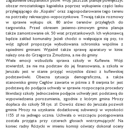
zagadnienie bezpańskich psów. Wójt Jaszczuk planuje powiększyć
obszar mroziańskiego kąpieliska poprzez wykupienie części lasku
przylegającego do „Kopalni” oraz zagospodarowanie tego terenu
na potrzeby rekreacyjno-wypoczynkowe. Trwają także rozmowy
w sprawie wykupu ok. 80 arów terenów przyległych do
targowiska. Przed okresem jesienno-zimowym gmina planuje
także zamontowanie ok. 50 wiat przystankowych. Ich wykonawcą
będzie zakład komunalny. Jeżeli chodzi o wałęsające się psy, to
wójt zgłosił propozycje wybudowania schroniska wspólnie z
sąsiednimi gminami. Wyjaśnił także sprawę aparatury w kinie:
należy ona do Grzegorza Żmudzina, a nie do gminy.
Wiele emocji wzbudziła sprawa szkoły w Kuflewie. Wójt
stwierdził, że nie ma podstaw do jej finansowania, a szkoła w
Jeruzalu jest w stanie przyjąć wszystkie dzieci z kuflewskiej
podstawówki. Obecna sytuacja demograficzna, a także
stanowisko gminy Cegłów zawarte w piśmie z 8 sierpnia br. jest
podstawą do podjęcia uchwały w sprawie rozpoczęcia procedury
likwidacji szkoły. Jednocześnie podjęcie uchwały jest podstawą do
wypowiedzenia porozumienia, zgodnie z którym gmina Mrozy
dopłaca do szkoły 58 tys. zł. Dowóz dzieci do Jeruzala pozwoli
gminie Mrozy na uzyskanie dodatkowej subwencji w wysokości
1155 zł na jednego ucznia. Uchwała o wszczęciu postępowania
została przyjęta przy czterech głosach wstrzymujących! Na
koniec radny Różycki w imieniu komisji oświaty dokonał oceny