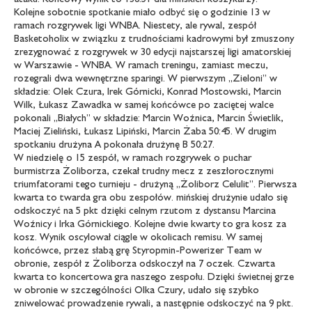
Kolejne sobotnie spotkanie miało odbyć się o godzinie 13 w
ramach rozgrywek ligi WNBA. Niestety, ale rywal, zespół
Basketoholix w związku z trudnościami kadrowymi był zmuszony
zrezygnować z rozgrywek w 30 edycji najstarszej ligi amatorskiej
w Warszawie - WNBA. W ramach treningu, zamiast meczu,
rozegrali dwa wewnętrzne sparingi. W pierwszym „Zieloni” w
składzie: Olek Czura, Irek Górnicki, Konrad Mostowski, Marcin
Wilk, Łukasz Zawadka w samej końcówce po zaciętej walce
pokonali „Białych” w składzie: Marcin Woźnica, Marcin Świetlik,
Maciej Zieliński, Łukasz Lipiński, Marcin Żaba 50:45. W drugim
spotkaniu drużyna A pokonała drużynę B 50:27.
W niedzielę o 15 zespół, w ramach rozgrywek o puchar
burmistrza Żoliborza, czekał trudny mecz z zeszłorocznymi
triumfatorami tego turnieju - drużyną „Żoliborz Celulit”. Pierwsza
kwarta to twarda gra obu zespołów. mińskiej drużynie udało się
odskoczyć na 5 pkt dzięki celnym rzutom z dystansu Marcina
Woźnicy i Irka Górnickiego. Kolejne dwie kwarty to gra kosz za
kosz. Wynik oscylował ciągle w okolicach remisu. W samej
końcówce, przez słabą grę Styropmin-Powerizer Team w
obronie, zespół z Żoliborza odskoczył na 7 oczek. Czwarta
kwarta to koncertowa gra naszego zespołu. Dzięki świetnej grze
w obronie w szczególności Olka Czury, udało się szybko
zniwelować prowadzenie rywali, a następnie odskoczyć na 9 pkt.