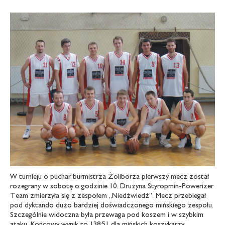
W turnieju o puchar burmistrza Żoliborza pierwszy mecz został
rozegrany w sobotę o godzinie 10. Drużyna Styropmin-Powerizer
Team zmierzyła się z zespołem „Niedźwiedź”. Mecz przebiegał
pod dyktando dużo bardziej doświadczonego mińskiego zespołu.
Szczególnie widoczna była przewaga pod koszem i w szybkim
ataku. Końcowy wynik to 138:51 dla mińskich koszykarzy.