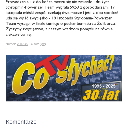
Prowadzenie już do końca meczu się nie zmieniło i drużyna
Styropmin-Powerizer Team wygrała 59:53 z gospodarzami. 17
listopada miński zespół czekają dwa mecze i jeśli z obu spotkań
uda się wyjść zwycięsko - 18 listopada Styropmin-Powerizer
Team wystąpi w finale turnieju o puchar burmistrza Żoliborza.
Życzymy zwycięstwa, a naszym władzom pomysłu na równie
ciekawy turniej.
Numer:
2007 45
Autor:
(jaz)
Komentarze