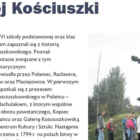
ej Kościuszki
 VI szkoły podstawowej oraz klas
m zapoznali się z historią
uszkowskiego. Poznali
ostacie związane z tym
storycznym.
wiodła przez Połaniec, Racławice,
w oraz Maciejowice. W pierwszym
spotkali się z prezesem
ściuszkowskiego w Połańcu –
achulakiem, z którym wspólnie
e obozu powstańczego, Kopiec
łańcu oraz Galerię Kościuszkowską
ntrum Kultury i Sztuki. Następnie
zenia z 1794 r. na polach bitwy w