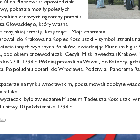
m Alina Płoszewska opowiedziała
twy, pokazała mogiły poległych
zystkich zachwycił ogromny pomnik
sa Głowackiego, który własną
nt rosyjskiej armaty, krzycząc: - Moja charmata!
erowali do Krakowa na Kopiec Kościuszki – symbol uznania na
ostacie innych wybitnych Polaków, zwiedzając Muzeum Figu
, pod okiem przewodniczki Cecylii Miski zwiedzali Kraków. N
szko 27 III 1794 r. Później przeszli na Wawel, do Katedry, gdz
ka. Po południu dotarli do Wrocławia. Podziwiali Panoram
pacerze na rynku wrocławskim, podsumowali zdobyte wiadomo
t z luką.
wycieczki było zwiedzanie Muzeum Tadeusza Kościuszki w ra
u bitwy 10 października 1794 r.
(jaz)