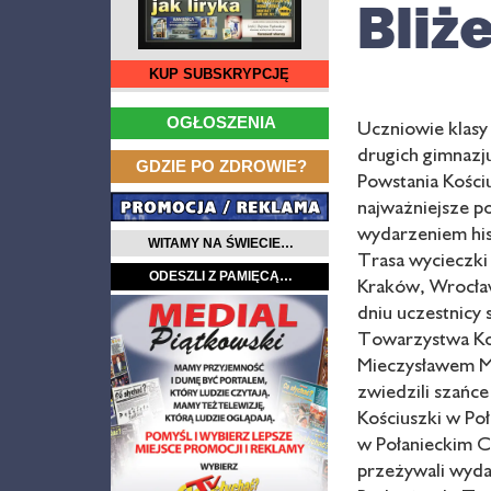
Bliż
KUP SUBSKRYPCJĘ
…
OGŁOSZENIA
Uczniowie klasy
drugich gimnazju
…
GDZIE PO ZDROWIE?
Powstania Kości
najważniejsze p
wydarzeniem hi
WITAMY NA ŚWIECIE…
Trasa wycieczki 
ODESZLI Z PAMIĘCĄ…
Kraków, Wrocła
dniu uczestnicy 
Towarzystwa Ko
Mieczysławem M
zwiedzili szańc
Kościuszki w Po
w Połanieckim Ce
przeżywali wydar