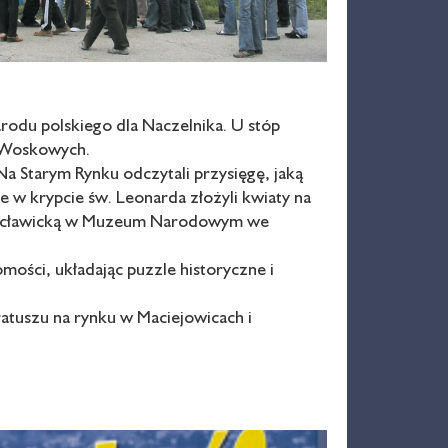
rodu polskiego dla Naczelnika. U stóp
r Woskowych.
a Starym Rynku odczytali przysięgę, jaką
ie w krypcie św. Leonarda złożyli kwiaty na
ę Racławicką w Muzeum Narodowym we
ści, układając puzzle historyczne i
tuszu na rynku w Maciejowicach i