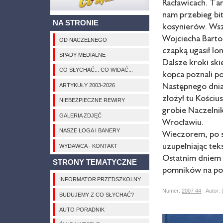
Racławicach. Ta
nam przebieg bi
NA STRONIE
kosynierów. Ws
Wojciecha Barto
OD NACZELNEGO
czapką ugasił lo
SPADY MEDIALNE
Dalsze kroki ski
CO SŁYCHAĆ... CO WIDAĆ...
kopca poznali p
Następnego dnia
ARTYKUŁY 2003-2026
złożył tu Kościu
NIEBEZPIECZNE REWIRY
grobie Naczelni
GALERIA ZDJĘĆ
Wrocławiu.
NASZE LOGA I BANERY
Wieczorem, po s
uzupełniając teks
WYDAWCA - KONTAKT
Ostatnim dniem 
STRONY TEMATYCZNE
pomników na pol
INFORMATOR PRZEDSZKOLNY
Numer:
2007 44
Autor:
BUDUJEMY Z CO SŁYCHAĆ?
AUTO PORADNIK