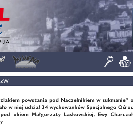
SzW
Szlakiem powstania pod Naczelnikiem w sukmanie” o
rało w niej udział 34 wychowanków Specjalnego Oś
pod okiem Małgorzaty Laskowskiej, Ewy Charczuk
by