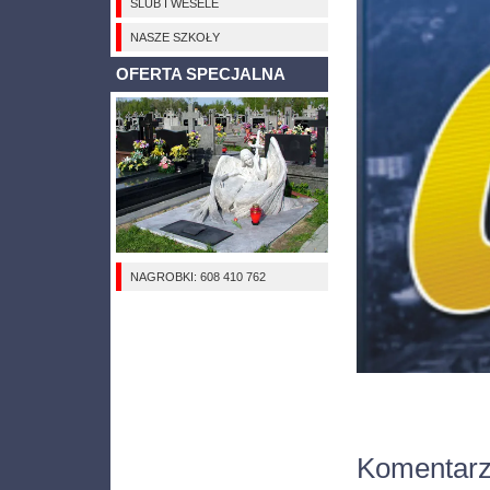
ŚLUB I WESELE
NASZE SZKOŁY
OFERTA SPECJALNA
NAGROBKI: 608 410 762
Komentar