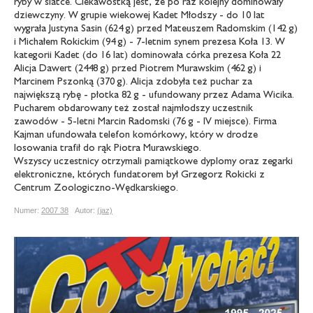
ryby w siatce. Ciekawostką jest, że po raz kolejny dominowały
dziewczyny. W grupie wiekowej Kadet Młodszy - do 10 lat
wygrała Justyna Sasin (624 g) przed Mateuszem Radomskim (142 g)
i Michałem Rokickim (94 g) - 7-letnim synem prezesa Koła 13. W
kategorii Kadet (do 16 lat) dominowała córka prezesa Koła 22
Alicja Dawert (2448 g) przed Piotrem Murawskim (462 g) i
Marcinem Pszonką (370 g). Alicja zdobyła też puchar za
największą rybę - płotka 82 g - ufundowany przez Adama Wicika.
Pucharem obdarowany też został najmłodszy uczestnik
zawodów - 5-letni Marcin Radomski (76 g - IV miejsce). Firma
Kajman ufundowała telefon komórkowy, który w drodze
losowania trafił do rąk Piotra Murawskiego.
Wszyscy uczestnicy otrzymali pamiątkowe dyplomy oraz zegarki
elektroniczne, których fundatorem był Grzegorz Rokicki z
Centrum Zoologiczno-Wędkarskiego.
Numer:
2007 38
Autor:
(jaz)