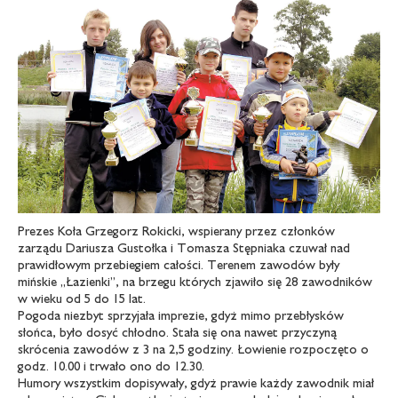
Prezes Koła Grzegorz Rokicki, wspierany przez członków
zarządu Dariusza Gustołka i Tomasza Stępniaka czuwał nad
prawidłowym przebiegiem całości. Terenem zawodów były
mińskie „Łazienki”, na brzegu których zjawiło się 28 zawodników
w wieku od 5 do 15 lat.
Pogoda niezbyt sprzyjała imprezie, gdyż mimo przebłysków
słońca, było dosyć chłodno. Stała się ona nawet przyczyną
skrócenia zawodów z 3 na 2,5 godziny. Łowienie rozpoczęto o
godz. 10.00 i trwało ono do 12.30.
Humory wszystkim dopisywały, gdyż prawie każdy zawodnik miał