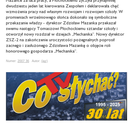
Mazance za lata pracy, a Płochockiemu życzyła przynajmniej
dwudziestu jeden lat kierowania Zespołem i deklarowała chęć
wzmożenia pracy nad własnym rozwojem i rozwojem szkoły. W
promieniach wrześniowego słońca dokonało się symboliczne
przekazanie władzy - dyrektor Zdzisław Mazanka przekazał
swemu następcy Tomaszowi Płochockiemu sztandar szkoły i
otworzył nowy rozdział w dziejach „Mechanika”. Nowy dyrektor
ZSZ-2 na zakończenie uroczystości pożegnalnych poprosił
zacnego i zasłużonego Zdzisława Mazankę o objęcie roli
honorowego gospodarza „Mechanika”.
Numer:
2007 36
Autor:
(jaz)