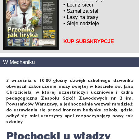
•
Leci z sieci
•
Szmal za stal
•
Łasy na trasy
•
Sieje nadzieje
KUP SUBSKRYPCJĘ
W Mechaniku
3 września o 10.00 głośny dźwięk szkolnego dzwonka
obwieścił zakończenie mszy świętej w kościele św. Jana
Chrzciciela, w której uczestniczyli uczniowie i kadra
pedagogiczna Zespołu Szkół Zawodowych nr 2 im.
Powstańców Warszawy, a jednocześnie wezwał młodzież
do ustawienia się przed frontem budynku szkoły, gdzie
odbyć się miał uroczysty apel rozpoczynający nowy rok
szkolny
Płochocki u władzy