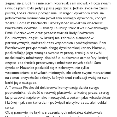
żegnał się z ludźmi i miejscem, które jak sam mówił: - Poza synami
i wnuczętami było jedyną pasją jego życia. Jednak życie nie znosi
pustki, toteż chwila pożegnania „starego” dyrektora stała się
jednocześnie momentem powitania nowego dyrektora, którym
został Tomasz Płochocki. Uroczystość uświetniła obecność
Naczelnika Wydziału Oświaty i Kultury Starostwa Powiatowego
Emilii Piotrkowicz oraz przedstawicieli Rady Rodziców.
Po uroczystej części, w której nie zabrakło elementów
patriotycznych, nadszedł czas wspomnień i podziękowań. Pani
Piotrkowicz przypomniała drogę dyrektorskiej kariery Mazanki,
podkreślając jego zaangażowanie w pracę, troskę o rozwój
intelektualny młodzieży, dbałość o budowanie atmosfery, której
często zazdrościli pracownicy i młodzież innych szkół. Sam
dyrektor Mazanka podzielił się z zebranymi nie tylko
wspomnieniami o chwilach minionych, ale także swymi marzeniami
na temat przyszłości szkoły, których trud realizacji wziął na swe
barki jego następca.
A Tomasz Płochocki deklarował kontynuację dzieła swego
poprzednika, dbałość o rozwój placówki, w której przez szereg
lat pracował najpierw jako nauczyciel, a potem jako wicedyrektor
i której - jak sam twierdzi - poświęcił nie tylko czas, ale i oddał
serce.
Obaj panowie nie kryli wzruszenia, gdy młodzież dziękowała