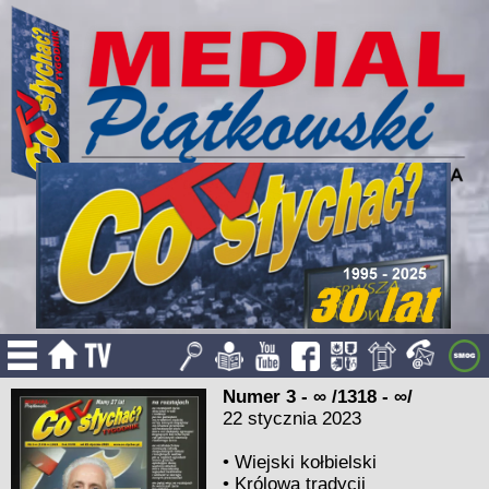
Numer 3 - ∞ /1318 - ∞/
22 stycznia 2023
•
Wiejski kołbielski
•
Królowa tradycji