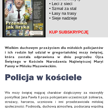
•
Leci z sieci
•
Szmal za stal
•
Łasy na trasy
•
Sieje nadzieje
KUP SUBSKRYPCJĘ
Wielkim duchowym przeżyciem dla mińskich policjantów
i ich rodzin był udział w gregoriańskiej mszy świętej,
która została odprawiona w dniu pogrzebu Ojca
Świętego w Kościele Narodzenia Najświętszej Maryi
Panny w Mińsku Mazowieckim.
Policja w kościele
We mszy świętej mającej charakter dziękczynny za niezwykły
pontyfikat Jana Pawła II poza policjantami uczestniczyli żołnierze,
strażacy, harcerze, uczniowie i inni przedstawiciele mińskiej
społeczności. Podniosłą, duchową atmosferę, podsycaną wspólną