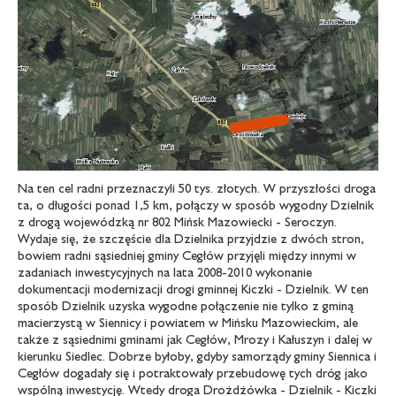
Na ten cel radni przeznaczyli 50 tys. złotych. W przyszłości droga
ta, o długości ponad 1,5 km, połączy w sposób wygodny Dzielnik
z drogą wojewódzką nr 802 Mińsk Mazowiecki - Seroczyn.
Wydaje się, że szczęście dla Dzielnika przyjdzie z dwóch stron,
bowiem radni sąsiedniej gminy Cegłów przyjęli między innymi w
zadaniach inwestycyjnych na lata 2008-2010 wykonanie
dokumentacji modernizacji drogi gminnej Kiczki - Dzielnik. W ten
sposób Dzielnik uzyska wygodne połączenie nie tylko z gminą
macierzystą w Siennicy i powiatem w Mińsku Mazowieckim, ale
także z sąsiednimi gminami jak Cegłów, Mrozy i Kałuszyn i dalej w
kierunku Siedlec. Dobrze byłoby, gdyby samorządy gminy Siennica i
Cegłów dogadały się i potraktowały przebudowę tych dróg jako
wspólną inwestycję. Wtedy droga Drożdżówka - Dzielnik - Kiczki