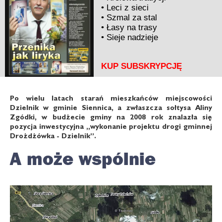
•
Leci z sieci
•
Szmal za stal
•
Łasy na trasy
•
Sieje nadzieje
KUP SUBSKRYPCJĘ
Po wielu latach starań mieszkańców miejscowości
Dzielnik w gminie Siennica, a zwłaszcza sołtysa Aliny
Zgódki, w budżecie gminy na 2008 rok znalazła się
pozycja inwestycyjna „wykonanie projektu drogi gminnej
Drożdżówka - Dzielnik”.
A może wspólnie