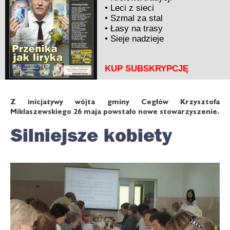
•
Leci z sieci
•
Szmal za stal
•
Łasy na trasy
•
Sieje nadzieje
KUP SUBSKRYPCJĘ
Z inicjatywy wójta gminy Cegłów Krzysztofa
Miklaszewskiego 26 maja powstało nowe stowarzyszenie.
Silniejsze kobiety