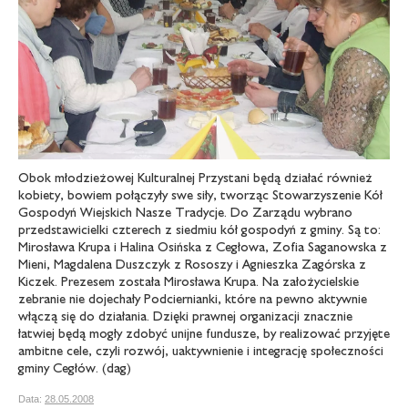
Obok młodzieżowej Kulturalnej Przystani będą działać również
kobiety, bowiem połączyły swe siły, tworząc Stowarzyszenie Kół
Gospodyń Wiejskich Nasze Tradycje. Do Zarządu wybrano
przedstawicielki czterech z siedmiu kół gospodyń z gminy. Są to:
Mirosława Krupa i Halina Osińska z Cegłowa, Zofia Saganowska z
Mieni, Magdalena Duszczyk z Rososzy i Agnieszka Zagórska z
Kiczek. Prezesem została Mirosława Krupa. Na założycielskie
zebranie nie dojechały Podciernianki, które na pewno aktywnie
włączą się do działania. Dzięki prawnej organizacji znacznie
łatwiej będą mogły zdobyć unijne fundusze, by realizować przyjęte
ambitne cele, czyli rozwój, uaktywnienie i integrację społeczności
gminy Cegłów. (dag)
Data:
28.05.2008